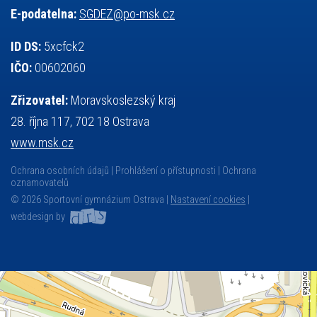
E-podatelna:
SGDEZ@po-msk.cz
ID DS:
5xcfck2
IČO:
00602060
Zřizovatel:
Moravskoslezský kraj
28. října 117, 702 18 Ostrava
www.msk.cz
Ochrana osobních údajů
Prohlášení o přístupnosti
Ochrana
oznamovatelů
© 2026 Sportovní gymnázium Ostrava |
Nastavení cookies
|
webdesign by