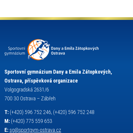
olympijské hry
německý jazyk
občanská nauka
organizace
plavání
olympiáda dětí a mládeže
projekty
pozvánka
požární sport
přednáška
přijímací řízení
ruský jazyk
servisní zpráva
rychlobruslení
snowboarding
soutěže
sportem bavíme ostravu
sportovní gymnastika
squash
sportovní lezení
stolní tenis
tanec
tenis
střelba
talentová zkouška
tělesná výchova
událost
teorie sportovní přípravy
Sportovní gymnázium Dany a Emila Zátopkových,
volejbal
výběrové řízení
vysvědčení
vybavení
vzpírání
Ostrava, příspěvková organizace
výuka
všesportovní výcvikový kurz
zeměpis
web
Volgogradská 2631/6
základy společenských věd
zápas řeckořímský
úřední deska
700 30 Ostrava – Zábřeh
český jazyk
školní stravování
T:
(+420) 596 752 246, (+420) 596 752 248
M:
(+420) 775 559 653
E:
sg@sportgym-ostrava.cz