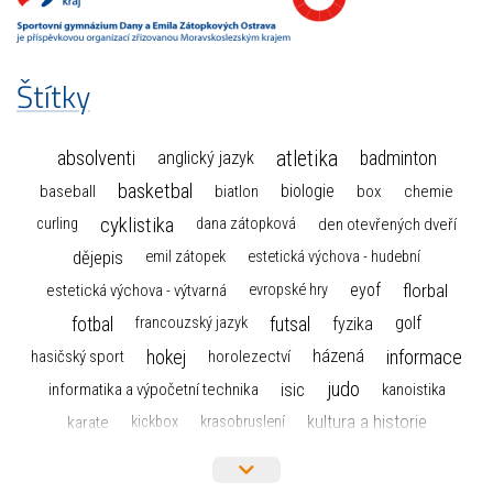
Štítky
atletika
absolventi
badminton
anglický jazyk
basketbal
biologie
baseball
box
chemie
biatlon
cyklistika
curling
dana zátopková
den otevřených dveří
dějepis
emil zátopek
estetická výchova - hudební
florbal
eyof
estetická výchova - výtvarná
evropské hry
fotbal
futsal
golf
fyzika
francouzský jazyk
hokej
informace
házená
horolezectví
hasičský sport
judo
informatika a výpočetní technika
isic
kanoistika
kultura a historie
karate
kickbox
krasobruslení
maturita
lyžařský výcvikový kurz
lyžování
matematika
moderní gymnastika
mažoretky
nejlepší sportovci