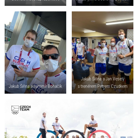
Jakub Šiřina a Jan Veselý
Jakub Šiřina a Jaromír Bohačík
s trenérem Petrem Czudkem