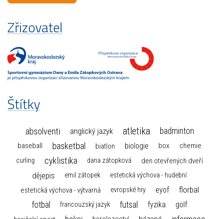
Zřizovatel
Štítky
atletika
absolventi
badminton
anglický jazyk
basketbal
biologie
baseball
box
chemie
biatlon
cyklistika
curling
dana zátopková
den otevřených dveří
dějepis
emil zátopek
estetická výchova - hudební
florbal
eyof
estetická výchova - výtvarná
evropské hry
fotbal
futsal
golf
fyzika
francouzský jazyk