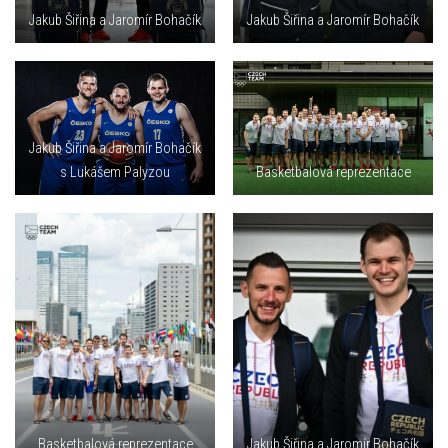
Jakub Šiřina a Jaromír Bohačík
Jakub Šiřina a Jaromír Bohačík
Jakub Šiřina a Jaromír Bohačík
s Lukášem Palyzou
Basketbalová reprezentace
Basketbalová reprezentace
Jakub Šiřina a Jaromír Bohačík