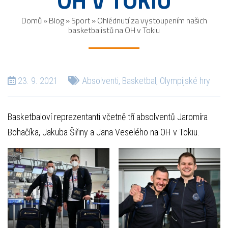
OH V TOKIU
Domů
»
Blog
»
Sport
»
Ohlédnutí za vystoupením našich
basketbalistů na OH v Tokiu
23. 9. 2021
Absolventi
,
Basketbal
,
Olympijské hry
Basketbaloví reprezentanti včetně tří absolventů Jaromíra
Bohačíka, Jakuba Šiřiny a Jana Veselého na OH v Tokiu.