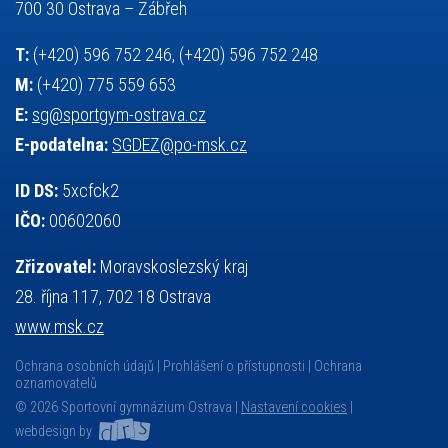
základy společenských věd
zápas řeckořímský
úřední deska
700 30 Ostrava – Zábřeh
český jazyk
školní stravování
T:
(+420) 596 752 246, (+420) 596 752 248
M:
(+420) 775 559 653
E:
sg@sportgym-ostrava.cz
E-podatelna:
SGDEZ@po-msk.cz
ID DS:
5xcfck2
IČO:
00602060
Zřizovatel:
Moravskoslezský kraj
28. října 117, 702 18 Ostrava
www.msk.cz
Ochrana osobních údajů
Prohlášení o přístupnosti
Ochrana
oznamovatelů
© 2026 Sportovní gymnázium Ostrava |
Nastavení cookies
|
webdesign by