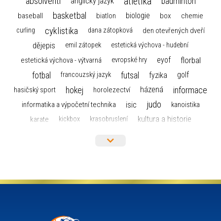
atletika
absolventi
badminton
anglický jazyk
basketbal
biologie
baseball
box
chemie
biatlon
cyklistika
curling
dana zátopková
den otevřených dveří
dějepis
emil zátopek
estetická výchova - hudební
florbal
eyof
estetická výchova - výtvarná
evropské hry
fotbal
futsal
golf
fyzika
francouzský jazyk
hokej
informace
házená
horolezectví
hasičský sport
judo
informatika a výpočetní technika
isic
kanoistika
kultura a historie
karate
kickbox
krasobruslení
maturita
lyžařský výcvikový kurz
lyžování
matematika
moderní gymnastika
mažoretky
nejlepší sportovci
olympijské hry
německý jazyk
občanská nauka
organizace
plavání
olympiáda dětí a mládeže
projekty
pozvánka
požární sport
přednáška
přijímací řízení
ruský jazyk
servisní zpráva
rychlobruslení