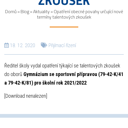
ZKOUŠEK
Domů
»
Blog
»
Aktuality
»
Opatření obecné povahy určující nové
termíny talentových zkoušek
18. 12. 2020
Přijímací řízení
Ředitel školy vydal opatření týkající se talentových zkoušek
do oborů
Gymnázium se sportovní přípravou (79-42-K/41
a 79-42-K/81) pro školní rok 2021/2022
:
[Download nenalezen]