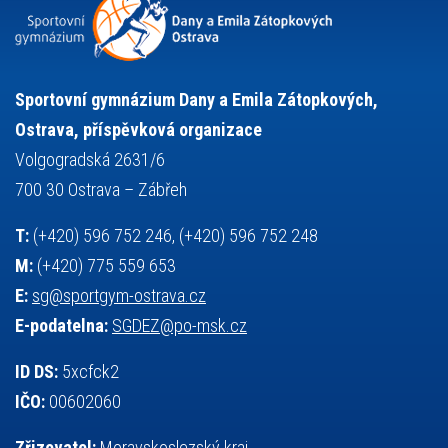
snowboarding
soutěže
sportem bavíme ostravu
sportovní gymnastika
squash
sportovní lezení
stolní tenis
tanec
tenis
střelba
talentová zkouška
tělesná výchova
událost
teorie sportovní přípravy
Sportovní gymnázium Dany a Emila Zátopkových,
volejbal
výběrové řízení
vysvědčení
vybavení
vzpírání
Ostrava, příspěvková organizace
výuka
všesportovní výcvikový kurz
zeměpis
web
Volgogradská 2631/6
základy společenských věd
zápas řeckořímský
úřední deska
700 30 Ostrava – Zábřeh
český jazyk
školní stravování
T:
(+420) 596 752 246, (+420) 596 752 248
M:
(+420) 775 559 653
E:
sg@sportgym-ostrava.cz
E-podatelna:
SGDEZ@po-msk.cz
ID DS:
5xcfck2
IČO:
00602060
Zřizovatel:
Moravskoslezský kraj