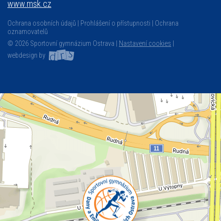
www.msk.cz
Ochrana osobních údajů
Prohlášení o přístupnosti
Ochrana
oznamovatelů
© 2026 Sportovní gymnázium Ostrava |
Nastavení cookies
|
webdesign by