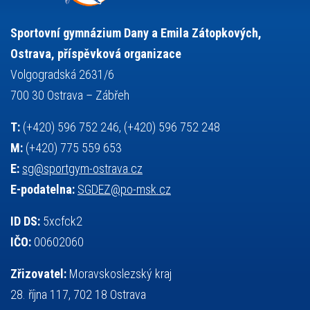
stolní tenis
tanec
tenis
střelba
talentová zkouška
tělesná výchova
událost
teorie sportovní přípravy
Sportovní gymnázium Dany a Emila Zátopkových,
volejbal
výběrové řízení
vysvědčení
vybavení
vzpírání
Ostrava, příspěvková organizace
výuka
všesportovní výcvikový kurz
zeměpis
web
Volgogradská 2631/6
základy společenských věd
zápas řeckořímský
úřední deska
700 30 Ostrava – Zábřeh
český jazyk
školní stravování
T:
(+420) 596 752 246, (+420) 596 752 248
M:
(+420) 775 559 653
E:
sg@sportgym-ostrava.cz
E-podatelna:
SGDEZ@po-msk.cz
ID DS:
5xcfck2
IČO:
00602060
Zřizovatel:
Moravskoslezský kraj
28. října 117, 702 18 Ostrava