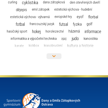
cyklistika
curling
dana zátopková
den otevřených dveří
dějepis
emil zátopek
estetická výchova - hudební
florbal
eyof
estetická výchova - výtvarná
evropské hry
fotbal
futsal
golf
fyzika
francouzský jazyk
hokej
informace
házená
horolezectví
hasičský sport
judo
informatika a výpočetní technika
isic
kanoistika
kultura a historie
karate
kickbox
krasobruslení
maturita
lyžařský výcvikový kurz
lyžování
matematika
moderní gymnastika
mažoretky
nejlepší sportovci
olympijské hry
německý jazyk
občanská nauka
organizace
plavání
olympiáda dětí a mládeže
projekty
pozvánka
požární sport
přednáška
přijímací řízení
ruský jazyk
servisní zpráva
rychlobruslení
snowboarding
soutěže
sportem bavíme ostravu
sportovní gymnastika
squash
sportovní lezení