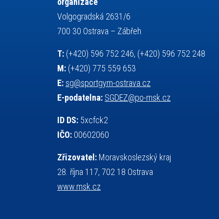
organizace
servisní zpráva
rychlobruslení
Volgogradská 2631/6
snowboarding
soutěže
700 30 Ostrava – Zábřeh
sportem bavíme ostravu
T:
(+420) 596 752 246, (+420) 596 752 248
sportovní gymnastika
sportovní lezení
M:
(+420) 775 559 653
stolní tenis
squash
střelba
E:
sg@sportgym-ostrava.cz
tanec
tenis
talentová zkouška
E-podatelna:
SGDEZ@po-msk.cz
tělesná výchova
teorie sportovní přípravy
událost
volejbal
vysvědčení
vybavení
ID DS:
5xcfck2
výběrové řízení
výuka
vzpírání
IČO:
00602060
všesportovní výcvikový kurz
web
Zřizovatel:
Moravskoslezský kraj
zeměpis
základy společenských věd
28. října 117, 702 18 Ostrava
zápas řeckořímský
úřední deska
www.msk.cz
český jazyk
školní stravování