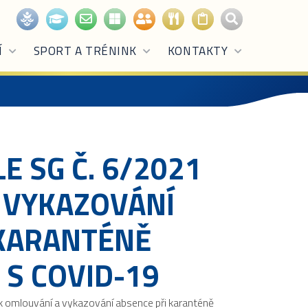
Í
SPORT A TRÉNINK
KONTAKTY
E SG Č. 6/2021
 VYKAZOVÁNÍ
 KARANTÉNĚ
 S COVID-19
 k omlouvání a vykazování absence při karanténě