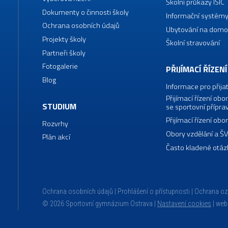
Školní průkazy ISIC
Dokumenty o činnosti školy
Informační systémy
Ochrana osobních údajů
Ubytování na domo
Projekty školy
Školní stravování
Partneři školy
Fotogalerie
PŘIJÍMACÍ ŘÍZENÍ
Blog
Informace pro přija
Přijímací řízení o
STUDIUM
se sportovní přípra
Přijímací řízení o
Rozvrhy
Obory vzdělání a Š
Plán akcí
Často kladené otáz
Ochrana osobních údajů
Prohlášení o přístupnosti
Ochrana o
© 2026 Sportovní gymnázium Ostrava |
Nastavení cookies
|
web