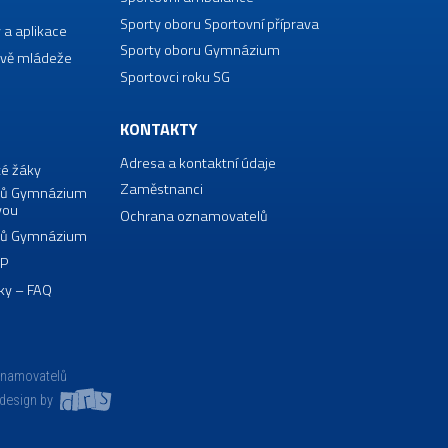
Sporty oboru Sportovní příprava
 a aplikace
Sporty oboru Gymnázium
vě mládeže
Sportovci roku SG
KONTAKTY
Adresa a kontaktní údaje
té žáky
Zaměstnanci
borů Gymnázium
vou
Ochrana oznamovatelů
borů Gymnázium
VP
ky – FAQ
znamovatelů
design by