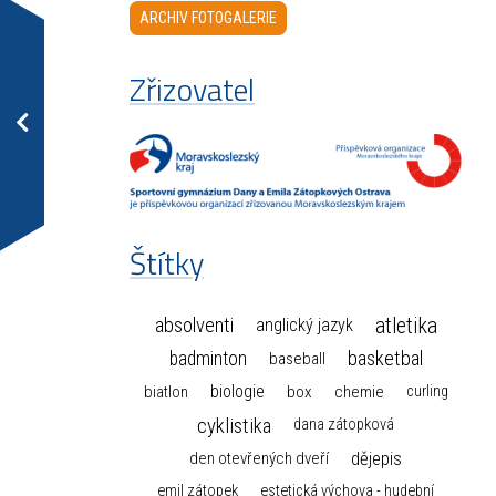
ARCHIV FOTOGALERIE
Zřizovatel
Štítky
atletika
absolventi
anglický jazyk
basketbal
badminton
baseball
biologie
box
chemie
biatlon
curling
cyklistika
dana zátopková
dějepis
den otevřených dveří
emil zátopek
estetická výchova - hudební