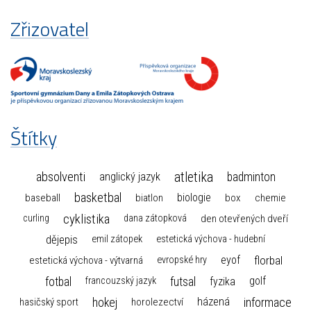
Zřizovatel
Štítky
atletika
absolventi
badminton
anglický jazyk
basketbal
biologie
baseball
box
chemie
biatlon
cyklistika
curling
dana zátopková
den otevřených dveří
dějepis
emil zátopek
estetická výchova - hudební
florbal
eyof
estetická výchova - výtvarná
evropské hry
fotbal
futsal
golf
fyzika
francouzský jazyk
hokej
informace
házená
horolezectví
hasičský sport