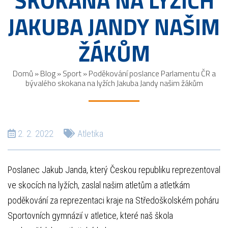
SKOKANA NA LYŽÍCH
JAKUBA JANDY NAŠIM
ŽÁKŮM
Domů
»
Blog
»
Sport
»
Poděkování poslance Parlamentu ČR a
bývalého skokana na lyžích Jakuba Jandy našim žákům
2. 2. 2022
Atletika
Poslanec Jakub Janda, který Českou republiku reprezentoval
ve skocích na lyžích, zaslal našim atletům a atletkám
poděkování za reprezentaci kraje na Středoškolském poháru
Sportovních gymnázií v atletice, které naš škola