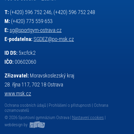
český jazyk
školní stravování
T:
(+420) 596 752 246, (+420) 596 752 248
M:
(+420) 775 559 653
E:
sg@sportgym-ostrava.cz
E-podatelna:
SGDEZ@po-msk.cz
ID DS:
5xcfck2
IČO:
00602060
Zřizovatel:
Moravskoslezský kraj
28. října 117, 702 18 Ostrava
www.msk.cz
Ochrana osobních údajů
Prohlášení o přístupnosti
Ochrana
oznamovatelů
© 2026 Sportovní gymnázium Ostrava |
Nastavení cookies
|
webdesign by