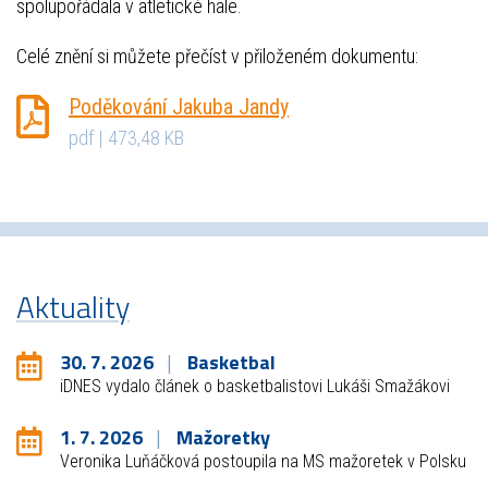
spolupořádala v atletické hale.
Celé znění si můžete přečíst v přiloženém dokumentu:
Poděkování Jakuba Jandy
pdf | 473,48 KB
Aktuality
30. 7. 2026
Basketbal
iDNES vydalo článek o basketbalistovi Lukáši Smažákovi
1. 7. 2026
Mažoretky
Veronika Luňáčková postoupila na MS mažoretek v Polsku