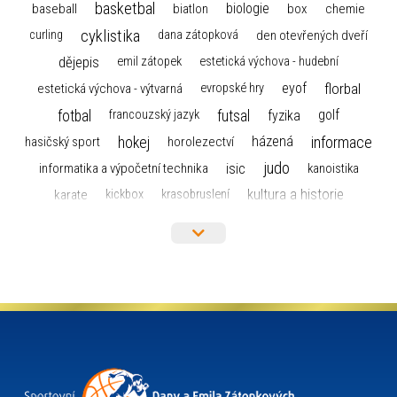
basketbal
biologie
baseball
box
chemie
biatlon
cyklistika
curling
dana zátopková
den otevřených dveří
dějepis
emil zátopek
estetická výchova - hudební
florbal
eyof
estetická výchova - výtvarná
evropské hry
fotbal
futsal
golf
fyzika
francouzský jazyk
hokej
informace
házená
horolezectví
hasičský sport
judo
informatika a výpočetní technika
isic
kanoistika
kultura a historie
karate
kickbox
krasobruslení
maturita
lyžařský výcvikový kurz
lyžování
matematika
moderní gymnastika
mažoretky
nejlepší sportovci
olympijské hry
německý jazyk
občanská nauka
organizace
plavání
olympiáda dětí a mládeže
projekty
pozvánka
požární sport
přednáška
přijímací řízení
ruský jazyk
servisní zpráva
rychlobruslení
snowboarding
soutěže
sportem bavíme ostravu