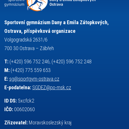
sportovní gymnastika
squash
sportovní lezení
stolní tenis
tanec
tenis
střelba
talentová zkouška
tělesná výchova
událost
teorie sportovní přípravy
Sportovní gymnázium Dany a Emila Zátopkových,
volejbal
výběrové řízení
vysvědčení
vybavení
vzpírání
Ostrava, příspěvková organizace
výuka
všesportovní výcvikový kurz
zeměpis
web
Volgogradská 2631/6
základy společenských věd
zápas řeckořímský
úřední deska
700 30 Ostrava – Zábřeh
český jazyk
školní stravování
T:
(+420) 596 752 246, (+420) 596 752 248
M:
(+420) 775 559 653
E:
sg@sportgym-ostrava.cz
E-podatelna:
SGDEZ@po-msk.cz
ID DS:
5xcfck2
IČO:
00602060
Zřizovatel:
Moravskoslezský kraj