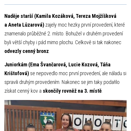
Naděje starší (Kamila Kozáková, Tereza Mojžíšková
a Aneta Lůzarová)
zajely moc hezky první provedení, které
znamenalo průběžné 2. místo. Bohužel v druhém provedení
byli větší chyby i pád mimo plochu. Celkově si tak nakonec
odvezly cenný bronz
.
Juniorkám (Ema Švančarová, Lucie Kozová, Táňa
Krištofová)
se nepovedlo moc první provedení, ale náladu si
spravili druhým provedením. Nakonec se jim taky podařilo
získat cenný kov a
skončily rovněž na 3. místě
.