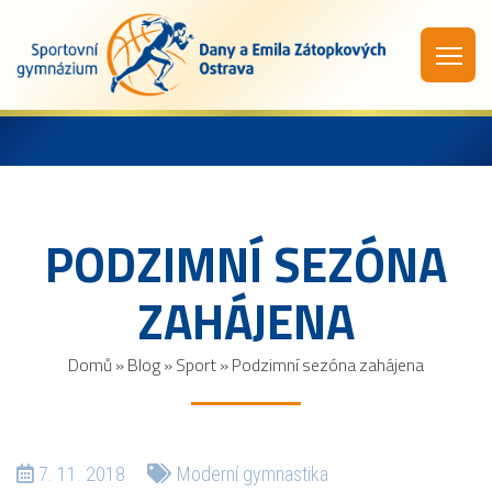
PODZIMNÍ SEZÓNA
ZAHÁJENA
Domů
»
Blog
»
Sport
»
Podzimní sezóna zahájena
7. 11. 2018
Moderní gymnastika