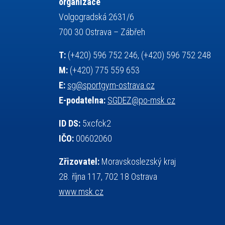
organizace
servisní zpráva
rychlobruslení
Volgogradská 2631/6
snowboarding
soutěže
700 30 Ostrava – Zábřeh
sportem bavíme ostravu
T:
(+420) 596 752 246, (+420) 596 752 248
sportovní gymnastika
sportovní lezení
M:
(+420) 775 559 653
stolní tenis
squash
střelba
E:
sg@sportgym-ostrava.cz
tanec
tenis
talentová zkouška
E-podatelna:
SGDEZ@po-msk.cz
tělesná výchova
teorie sportovní přípravy
událost
volejbal
vysvědčení
vybavení
ID DS:
5xcfck2
výběrové řízení
výuka
vzpírání
IČO:
00602060
všesportovní výcvikový kurz
web
Zřizovatel:
Moravskoslezský kraj
zeměpis
základy společenských věd
28. října 117, 702 18 Ostrava
zápas řeckořímský
úřední deska
www.msk.cz
český jazyk
školní stravování