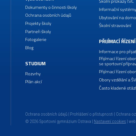
Školní průkazy ISIC
Dokumenty o činnosti školy
Informační systémy
Ochrana osobních údajů
Ubytování na domo
Projekty školy
Školní stravování
Partneři školy
Fotogalerie
PŘIJÍMACÍ ŘÍZENÍ
Blog
Informace pro přija
Přijímací řízení o
STUDIUM
se sportovní přípra
Přijímací řízení o
Rozvrhy
Obory vzdělání a Š
Plán akcí
Často kladené otáz
Ochrana osobních údajů
Prohlášení o přístupnosti
Ochrana o
© 2026 Sportovní gymnázium Ostrava |
Nastavení cookies
|
web