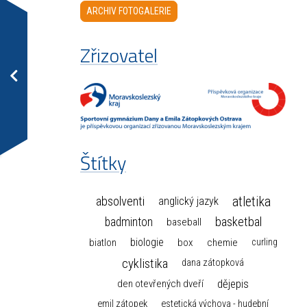
ARCHIV FOTOGALERIE
Zřizovatel
Štítky
atletika
absolventi
anglický jazyk
basketbal
badminton
baseball
biologie
box
chemie
biatlon
curling
cyklistika
dana zátopková
dějepis
den otevřených dveří
emil zátopek
estetická výchova - hudební