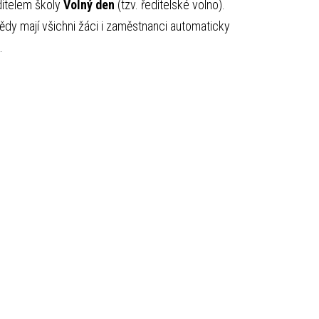
ditelem školy
Volný den
(tzv. ředitelské volno).
dy mají všichni žáci i zaměstnanci automaticky
.