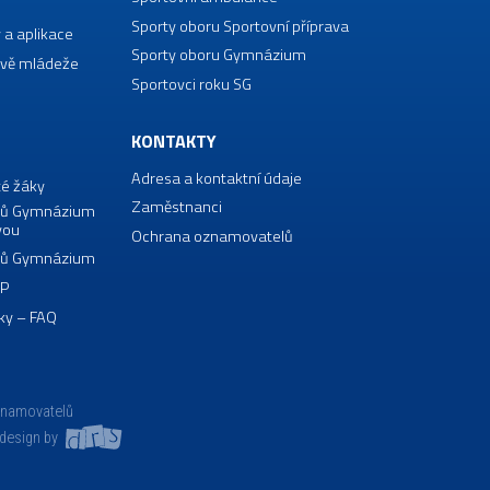
Sporty oboru Sportovní příprava
 a aplikace
Sporty oboru Gymnázium
vě mládeže
Sportovci roku SG
KONTAKTY
Adresa a kontaktní údaje
té žáky
Zaměstnanci
borů Gymnázium
vou
Ochrana oznamovatelů
borů Gymnázium
VP
ky – FAQ
znamovatelů
design by