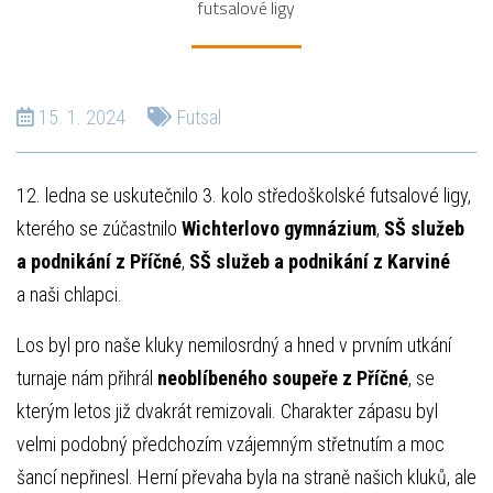
futsalové ligy
15. 1. 2024
Futsal
12. ledna se uskutečnilo 3. kolo středoškolské futsalové ligy,
kterého se zúčastnilo
Wichterlovo gymnázium
,
SŠ služeb
a podnikání z Příčné
,
SŠ služeb a podnikání z Karviné
a naši chlapci.
Los byl pro naše kluky nemilosrdný a hned v prvním utkání
turnaje nám přihrál
neoblíbeného soupeře z Příčné
, se
kterým letos již dvakrát remizovali. Charakter zápasu byl
velmi podobný předchozím vzájemným střetnutím a moc
šancí nepřinesl. Herní převaha byla na straně našich kluků, ale