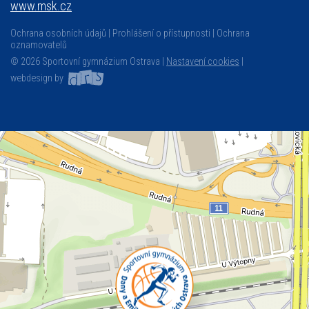
www.msk.cz
Ochrana osobních údajů
Prohlášení o přístupnosti
Ochrana
oznamovatelů
© 2026 Sportovní gymnázium Ostrava |
Nastavení cookies
|
webdesign by