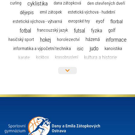
cyklistika
curling
dana zátopková
den otevřených dveří
dějepis
emil zátopek
estetická výchova - hudební
florbal
eyof
estetická výchova - výtvarná
evropské hry
fotbal
futsal
golf
fyzika
francouzský jazyk
hokej
informace
házená
horolezectví
hasičský sport
judo
informatika a výpočetní technika
isic
kanoistika
kultura a historie
karate
kickbox
krasobruslení
maturita
lyžařský výcvikový kurz
lyžování
matematika
moderní gymnastika
mažoretky
nejlepší sportovci
olympijské hry
německý jazyk
občanská nauka
organizace
plavání
olympiáda dětí a mládeže
projekty
pozvánka
požární sport
přednáška
přijímací řízení
ruský jazyk
servisní zpráva
rychlobruslení
snowboarding
soutěže
sportem bavíme ostravu
sportovní gymnastika
squash
sportovní lezení