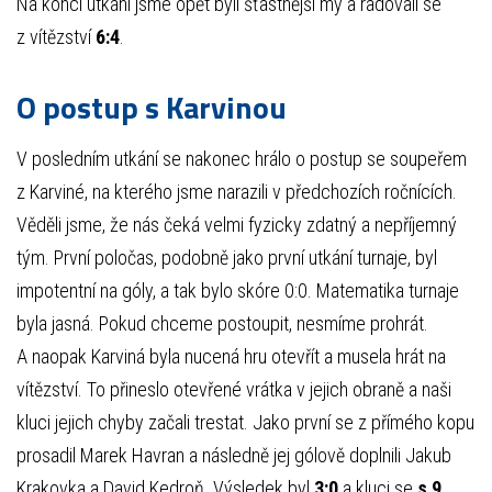
Na konci utkání jsme opět byli šťastnější my a radovali se
z vítězství
6:4
.
O postup s Karvinou
V posledním utkání se nakonec hrálo o postup se soupeřem
z Karviné, na kterého jsme narazili v předchozích ročnících.
Věděli jsme, že nás čeká velmi fyzicky zdatný a nepříjemný
tým. První poločas, podobně jako první utkání turnaje, byl
impotentní na góly, a tak bylo skóre 0:0. Matematika turnaje
byla jasná. Pokud chceme postoupit, nesmíme prohrát.
A naopak Karviná byla nucená hru otevřít a musela hrát na
vítězství. To přineslo otevřené vrátka v jejich obraně a naši
kluci jejich chyby začali trestat. Jako první se z přímého kopu
prosadil Marek Havran a následně jej gólově doplnili Jakub
Krakovka a David Kedroň. Výsledek byl
3:0
a kluci se
s 9