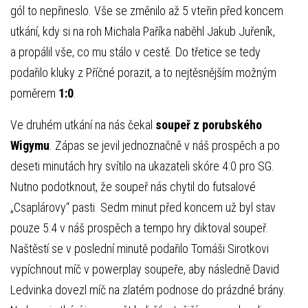
gól to nepřineslo. Vše se změnilo až 5 vteřin před koncem
utkání, kdy si na roh Michala Paříka naběhl Jakub Juřeník,
a propálil vše, co mu stálo v cestě. Do třetice se tedy
podařilo kluky z Příčné porazit, a to nejtěsnějším možným
poměrem
1:0
.
Ve druhém utkání na nás čekal
soupeř z porubského
Wigymu
. Zápas se jevil jednoznačně v náš prospěch a po
deseti minutách hry svítilo na ukazateli skóre 4:0 pro SG.
Nutno podotknout, že soupeř nás chytil do futsalové
„Csaplárovy“ pasti. Sedm minut před koncem už byl stav
pouze 5:4 v náš prospěch a tempo hry diktoval soupeř.
Naštěstí se v poslední minutě podařilo Tomáši Sirotkovi
vypíchnout míč v powerplay soupeře, aby následně David
Ledvinka dovezl míč na zlatém podnose do prázdné brány.