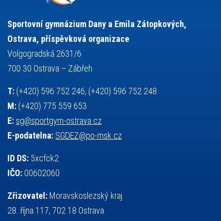
stolní tenis
tanec
tenis
střelba
talentová zkouška
tělesná výchova
událost
teorie sportovní přípravy
Sportovní gymnázium Dany a Emila Zátopkových,
volejbal
výběrové řízení
vysvědčení
vybavení
vzpírání
Ostrava, příspěvková organizace
výuka
všesportovní výcvikový kurz
zeměpis
web
Volgogradská 2631/6
základy společenských věd
zápas řeckořímský
úřední deska
700 30 Ostrava – Zábřeh
český jazyk
školní stravování
T:
(+420) 596 752 246, (+420) 596 752 248
M:
(+420) 775 559 653
E:
sg@sportgym-ostrava.cz
E-podatelna:
SGDEZ@po-msk.cz
ID DS:
5xcfck2
IČO:
00602060
Zřizovatel:
Moravskoslezský kraj
28. října 117, 702 18 Ostrava