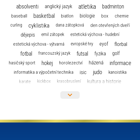
atletika
absolventi
badminton
anglický jazyk
basketbal
biologie
baseball
box
chemie
biatlon
cyklistika
curling
dana zátopková
den otevřených dveří
dějepis
emil zátopek
estetická výchova - hudební
florbal
eyof
estetická výchova - výtvarná
evropské hry
fotbal
futsal
golf
fyzika
francouzský jazyk
hokej
informace
házená
horolezectví
hasičský sport
judo
informatika a výpočetní technika
isic
kanoistika
kultura a historie
karate
kickbox
krasobruslení
maturita
lyžařský výcvikový kurz
lyžování
matematika
moderní gymnastika
mažoretky
nejlepší sportovci
olympijské hry
německý jazyk
občanská nauka
organizace
plavání
olympiáda dětí a mládeže
projekty
pozvánka
požární sport
přednáška
přijímací řízení
ruský jazyk
servisní zpráva
rychlobruslení