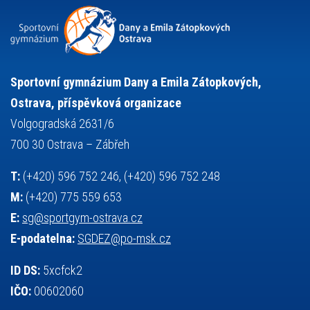
snowboarding
soutěže
sportem bavíme ostravu
sportovní gymnastika
squash
sportovní lezení
stolní tenis
tanec
tenis
střelba
talentová zkouška
tělesná výchova
událost
teorie sportovní přípravy
Sportovní gymnázium Dany a Emila Zátopkových,
volejbal
výběrové řízení
vysvědčení
vybavení
vzpírání
Ostrava, příspěvková organizace
výuka
všesportovní výcvikový kurz
zeměpis
web
Volgogradská 2631/6
základy společenských věd
zápas řeckořímský
úřední deska
700 30 Ostrava – Zábřeh
český jazyk
školní stravování
T:
(+420) 596 752 246, (+420) 596 752 248
M:
(+420) 775 559 653
E:
sg@sportgym-ostrava.cz
E-podatelna:
SGDEZ@po-msk.cz
ID DS:
5xcfck2
IČO:
00602060