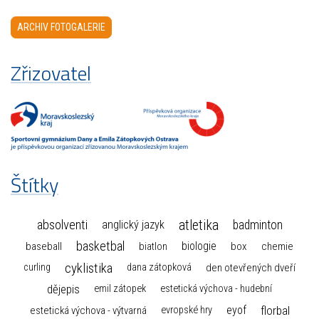
ARCHIV FOTOGALERIE
Zřizovatel
Štítky
atletika
absolventi
badminton
anglický jazyk
basketbal
biologie
baseball
box
chemie
biatlon
cyklistika
curling
dana zátopková
den otevřených dveří
dějepis
emil zátopek
estetická výchova - hudební
florbal
eyof
estetická výchova - výtvarná
evropské hry