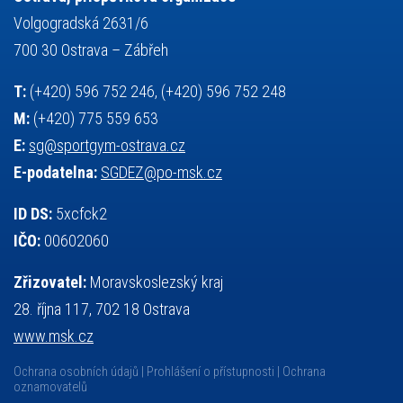
výuka
všesportovní výcvikový kurz
zeměpis
web
Volgogradská 2631/6
základy společenských věd
zápas řeckořímský
úřední deska
700 30 Ostrava – Zábřeh
český jazyk
školní stravování
T:
(+420) 596 752 246, (+420) 596 752 248
M:
(+420) 775 559 653
E:
sg@sportgym-ostrava.cz
E-podatelna:
SGDEZ@po-msk.cz
ID DS:
5xcfck2
IČO:
00602060
Zřizovatel:
Moravskoslezský kraj
28. října 117, 702 18 Ostrava
www.msk.cz
Ochrana osobních údajů
Prohlášení o přístupnosti
Ochrana
oznamovatelů