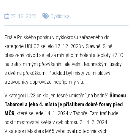
27. 12. 2023
Cyklistika
Finále Polského poháru v cyklokrosu zařazeného do
kategorie UCI C2 se jelo 17. 12. 2023 v Slawně. Silně
obsazený závod se jel za mírného mrholení a teploty +7 °C
na trati s mírným převýšením, ale velmi technickými úseky
s dvěma překážkami. Podklad byl místy velmi blátivý
a závodníky doprovázel nepříjemný vítr.
V kategorii U23 uniklo jen těsně umístění „na bedně“
Šimonu
Tabarovi a jeho 4. místo je příslibem dobré formy před
MČR
, které se jede 14. 1. 2024 v Táboře. Tato trať bude
hostit mistrovství světa v cyklokrosu 2.–4. 2. 2024.
V kategorii Masters M65 vybojoval po technických