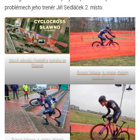
problémech jeho trenér Jiří Sedláček 2. místo.
Okruh závodu Polského poháru ve
Sławně
Šimon Tabara, 4. místo, Polský
pohár Sławno
Šimon Tabara, 4. místo, Polský