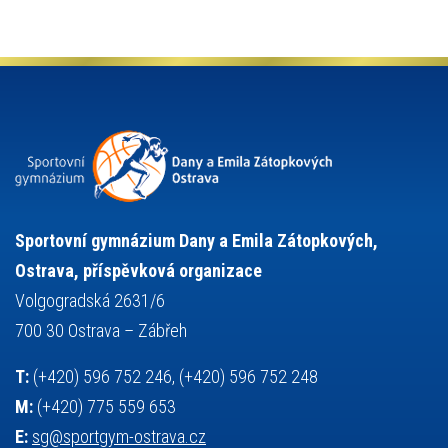
olympijské hry
německý jazyk
občanská nauka
organizace
plavání
olympiáda dětí a mládeže
projekty
pozvánka
požární sport
přednáška
přijímací řízení
ruský jazyk
servisní zpráva
rychlobruslení
snowboarding
soutěže
sportem bavíme ostravu
sportovní gymnastika
squash
sportovní lezení
stolní tenis
tanec
tenis
střelba
talentová zkouška
tělesná výchova
událost
teorie sportovní přípravy
Sportovní gymnázium Dany a Emila Zátopkových,
volejbal
výběrové řízení
vysvědčení
vybavení
vzpírání
Ostrava, příspěvková organizace
výuka
všesportovní výcvikový kurz
zeměpis
web
Volgogradská 2631/6
základy společenských věd
zápas řeckořímský
úřední deska
700 30 Ostrava – Zábřeh
český jazyk
školní stravování
T:
(+420) 596 752 246, (+420) 596 752 248
M:
(+420) 775 559 653
E:
sg@sportgym-ostrava.cz