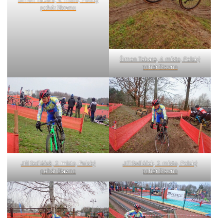
pohár Sławno
Šimon Tabara, 4. místo, Polský
pohár Sławno
Jiří Sedláček, 2. místo, Polský
Jiří Sedláček, 2. místo, Polský
pohár Sławno
pohár Sławno