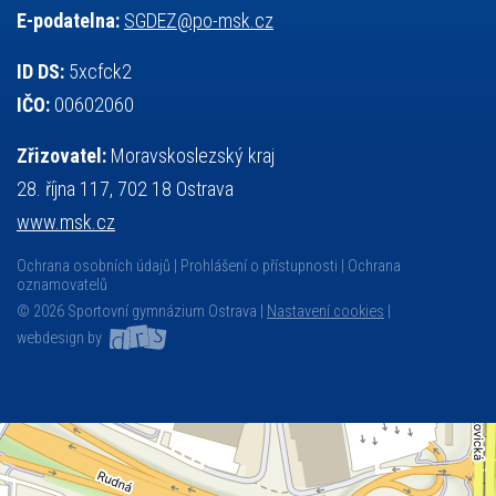
E-podatelna:
SGDEZ@po-msk.cz
ID DS:
5xcfck2
IČO:
00602060
Zřizovatel:
Moravskoslezský kraj
28. října 117, 702 18 Ostrava
www.msk.cz
Ochrana osobních údajů
Prohlášení o přístupnosti
Ochrana
oznamovatelů
© 2026 Sportovní gymnázium Ostrava |
Nastavení cookies
|
webdesign by