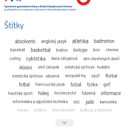
Štítky
atletika
absolventi
badminton
anglický jazyk
basketbal
biologie
baseball
box
chemie
biatlon
cyklistika
curling
dana zátopková
den otevřených dveří
dějepis
emil zátopek
estetická výchova - hudební
florbal
eyof
estetická výchova - výtvarná
evropské hry
fotbal
futsal
golf
fyzika
francouzský jazyk
hokej
informace
házená
horolezectví
hasičský sport
judo
informatika a výpočetní technika
isic
kanoistika
kultura a historie
karate
kickbox
krasobruslení
maturita
lyžařský výcvikový kurz
lyžování
matematika
moderní gymnastika
mažoretky
nejlepší sportovci