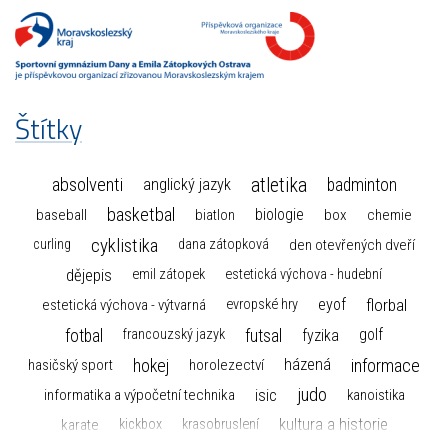
Štítky
atletika
absolventi
badminton
anglický jazyk
basketbal
biologie
baseball
box
chemie
biatlon
cyklistika
curling
dana zátopková
den otevřených dveří
dějepis
emil zátopek
estetická výchova - hudební
florbal
eyof
estetická výchova - výtvarná
evropské hry
fotbal
futsal
golf
fyzika
francouzský jazyk
hokej
informace
házená
horolezectví
hasičský sport
judo
informatika a výpočetní technika
isic
kanoistika
kultura a historie
karate
kickbox
krasobruslení