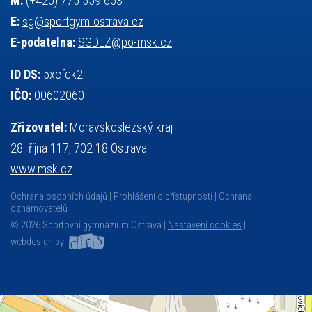
M:
(+420) 775 559 653
E:
sg@sportgym-ostrava.cz
E-podatelna:
SGDEZ@po-msk.cz
ID DS:
5xcfck2
IČO:
00602060
Zřizovatel:
Moravskoslezský kraj
28. října 117, 702 18 Ostrava
www.msk.cz
Ochrana osobních údajů
Prohlášení o přístupnosti
Ochrana
oznamovatelů
© 2026 Sportovní gymnázium Ostrava |
Nastavení cookies
|
webdesign by