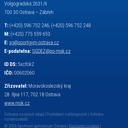
výuka
všesportovní výcvikový kurz
zeměpis
web
Volgogradská 2631/6
základy společenských věd
zápas řeckořímský
úřední deska
700 30 Ostrava – Zábřeh
český jazyk
školní stravování
T:
(+420) 596 752 246, (+420) 596 752 248
M:
(+420) 775 559 653
E:
sg@sportgym-ostrava.cz
E-podatelna:
SGDEZ@po-msk.cz
ID DS:
5xcfck2
IČO:
00602060
Zřizovatel:
Moravskoslezský kraj
28. října 117, 702 18 Ostrava
www.msk.cz
Ochrana osobních údajů
Prohlášení o přístupnosti
Ochrana
oznamovatelů
© 2026 Sportovní gymnázium Ostrava |
Nastavení cookies
|