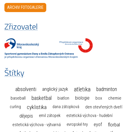
ARCHIV FOTOGALERIE
Zřizovatel
Štítky
atletika
absolventi
badminton
anglický jazyk
basketbal
biologie
baseball
box
chemie
biatlon
cyklistika
curling
dana zátopková
den otevřených dveří
dějepis
emil zátopek
estetická výchova - hudební
florbal
eyof
estetická výchova - výtvarná
evropské hry