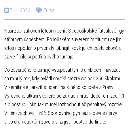
7. 4. 2026
Futsal
Naši žáci zakončili letošní ročník Středoškolské futsalové ligy
stříbrným úspěchem. Po loňském suverénním triumfu se jim
letos nepodařilo prvenství obhájit, když jejich cesta skončila
až ve finále superfinálového turnaje.
Do závěrečného turnaje vstupoval tým s ambicemi navázat
na minulý rok, kdy ovládl soutěž mezi více než 350 školami.
V semifinále narazili studenti na silného soupeře z Prahy.
Vyrovnané utkání skončilo po základní hrací době remízou 1:1
a o postupujícím tak musel rozhodnout až penaltový rozstřel.
V něm zachovali hráči Sportovního gymnázia pevné nervy
a po dramatickém závěru si zajistili postup do finále.