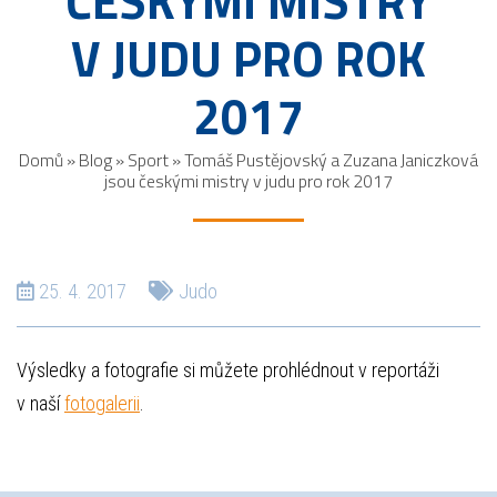
ČESKÝMI MISTRY
V JUDU PRO ROK
2017
Domů
»
Blog
»
Sport
»
Tomáš Pustějovský a Zuzana Janiczková
jsou českými mistry v judu pro rok 2017
25. 4. 2017
Judo
Výsledky a fotografie si můžete prohlédnout v reportáži
v naší
fotogalerii
.