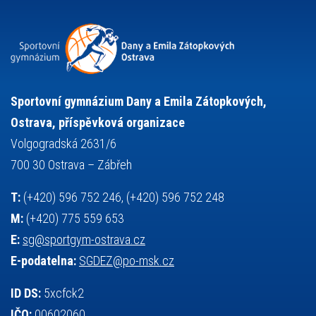
přijímací řízení
ruský jazyk
servisní zpráva
rychlobruslení
snowboarding
soutěže
sportem bavíme ostravu
sportovní gymnastika
squash
sportovní lezení
stolní tenis
tanec
tenis
střelba
talentová zkouška
tělesná výchova
událost
teorie sportovní přípravy
Sportovní gymnázium Dany a Emila Zátopkových,
volejbal
výběrové řízení
vysvědčení
vybavení
vzpírání
Ostrava, příspěvková organizace
výuka
všesportovní výcvikový kurz
zeměpis
web
Volgogradská 2631/6
základy společenských věd
zápas řeckořímský
úřední deska
700 30 Ostrava – Zábřeh
český jazyk
školní stravování
T:
(+420) 596 752 246, (+420) 596 752 248
M:
(+420) 775 559 653
E:
sg@sportgym-ostrava.cz
E-podatelna:
SGDEZ@po-msk.cz
ID DS:
5xcfck2
IČO:
00602060