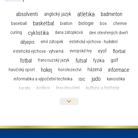
atletika
absolventi
badminton
anglický jazyk
basketbal
biologie
baseball
box
chemie
biatlon
cyklistika
curling
dana zátopková
den otevřených dveří
dějepis
emil zátopek
estetická výchova - hudební
florbal
eyof
estetická výchova - výtvarná
evropské hry
fotbal
futsal
golf
fyzika
francouzský jazyk
hokej
informace
házená
horolezectví
hasičský sport
judo
informatika a výpočetní technika
isic
kanoistika
kultura a historie
karate
kickbox
krasobruslení
maturita
lyžařský výcvikový kurz
lyžování
matematika
moderní gymnastika
mažoretky
nejlepší sportovci
olympijské hry
německý jazyk
občanská nauka
organizace
plavání
olympiáda dětí a mládeže
projekty
pozvánka
požární sport
přednáška