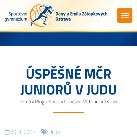
ÚSPĚŠNÉ MČR
JUNIORŮ V JUDU
Domů
»
Blog
»
Sport
»
Úspěšné MČR juniorů v judu
30. 4. 2015
Judo