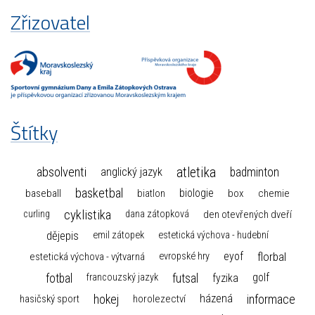
Zřizovatel
Štítky
atletika
absolventi
badminton
anglický jazyk
basketbal
biologie
baseball
box
chemie
biatlon
cyklistika
curling
dana zátopková
den otevřených dveří
dějepis
emil zátopek
estetická výchova - hudební
florbal
eyof
estetická výchova - výtvarná
evropské hry
fotbal
futsal
golf
fyzika
francouzský jazyk
hokej
informace
házená
horolezectví
hasičský sport