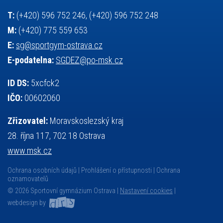
český jazyk
školní stravování
T:
(+420) 596 752 246, (+420) 596 752 248
M:
(+420) 775 559 653
E:
sg@sportgym-ostrava.cz
E-podatelna:
SGDEZ@po-msk.cz
ID DS:
5xcfck2
IČO:
00602060
Zřizovatel:
Moravskoslezský kraj
28. října 117, 702 18 Ostrava
www.msk.cz
Ochrana osobních údajů
Prohlášení o přístupnosti
Ochrana
oznamovatelů
© 2026 Sportovní gymnázium Ostrava |
Nastavení cookies
|
webdesign by