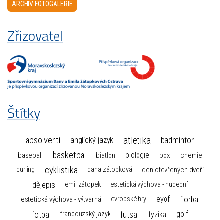
ARCHIV FOTOGALERIE
Zřizovatel
Štítky
atletika
absolventi
badminton
anglický jazyk
basketbal
biologie
baseball
box
chemie
biatlon
cyklistika
curling
dana zátopková
den otevřených dveří
dějepis
emil zátopek
estetická výchova - hudební
florbal
eyof
estetická výchova - výtvarná
evropské hry
fotbal
futsal
golf
fyzika
francouzský jazyk