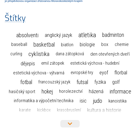
Štítky
atletika
absolventi
badminton
anglický jazyk
basketbal
biologie
baseball
box
chemie
biatlon
cyklistika
curling
dana zátopková
den otevřených dveří
dějepis
emil zátopek
estetická výchova - hudební
florbal
eyof
estetická výchova - výtvarná
evropské hry
fotbal
futsal
golf
fyzika
francouzský jazyk
hokej
informace
házená
horolezectví
hasičský sport
judo
informatika a výpočetní technika
isic
kanoistika
kultura a historie
karate
kickbox
krasobruslení
maturita
lyžařský výcvikový kurz
lyžování
matematika
moderní gymnastika
mažoretky
nejlepší sportovci
olympijské hry
německý jazyk
občanská nauka