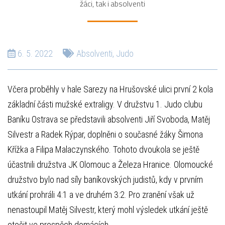
žáci, tak i absolventi
6. 5. 2022
Absolventi
,
Judo
Včera proběhly v hale Sarezy na Hrušovské ulici první 2 kola
základní části mužské extraligy. V družstvu 1. Judo clubu
Baníku Ostrava se představili absolventi Jiří Svoboda, Matěj
Silvestr a Radek Rýpar, doplněni o současné žáky Šimona
Křížka a Filipa Malaczynského. Tohoto dvoukola se ještě
účastnili družstva JK Olomouc a Železa Hranice. Olomoucké
družstvo bylo nad síly baníkovských judistů, kdy v prvním
utkání prohráli 4:1 a ve druhém 3:2. Pro zranění však už
nenastoupil Matěj Silvestr, který mohl výsledek utkání ještě
otočit ve prospěch domácích.