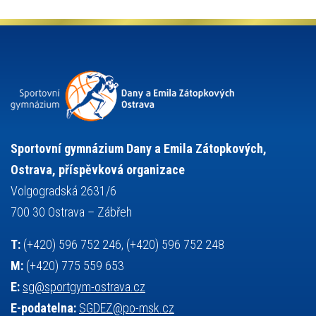
organizace
plavání
olympiáda dětí a mládeže
projekty
pozvánka
požární sport
přednáška
přijímací řízení
ruský jazyk
servisní zpráva
rychlobruslení
snowboarding
soutěže
sportem bavíme ostravu
sportovní gymnastika
squash
sportovní lezení
stolní tenis
tanec
tenis
střelba
talentová zkouška
tělesná výchova
událost
teorie sportovní přípravy
Sportovní gymnázium Dany a Emila Zátopkových,
volejbal
výběrové řízení
vysvědčení
vybavení
vzpírání
Ostrava, příspěvková organizace
výuka
všesportovní výcvikový kurz
zeměpis
web
Volgogradská 2631/6
základy společenských věd
zápas řeckořímský
úřední deska
700 30 Ostrava – Zábřeh
český jazyk
školní stravování
T:
(+420) 596 752 246, (+420) 596 752 248
M:
(+420) 775 559 653
E:
sg@sportgym-ostrava.cz
E-podatelna:
SGDEZ@po-msk.cz