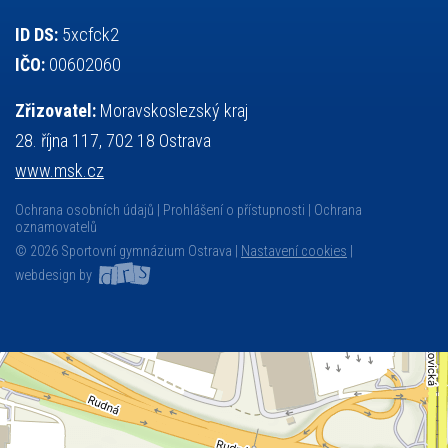
ID DS:
5xcfck2
IČO:
00602060
Zřizovatel:
Moravskoslezský kraj
28. října 117, 702 18 Ostrava
www.msk.cz
Ochrana osobních údajů
Prohlášení o přístupnosti
Ochrana
oznamovatelů
© 2026 Sportovní gymnázium Ostrava |
Nastavení cookies
|
webdesign by