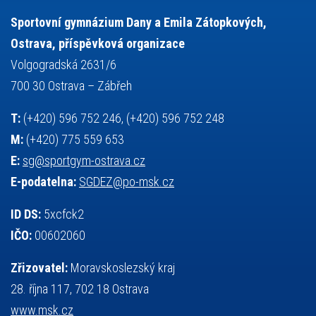
tělesná výchova
událost
teorie sportovní přípravy
Sportovní gymnázium Dany a Emila Zátopkových,
volejbal
výběrové řízení
vysvědčení
vybavení
vzpírání
Ostrava, příspěvková organizace
výuka
všesportovní výcvikový kurz
zeměpis
web
Volgogradská 2631/6
základy společenských věd
zápas řeckořímský
úřední deska
700 30 Ostrava – Zábřeh
český jazyk
školní stravování
T:
(+420) 596 752 246, (+420) 596 752 248
M:
(+420) 775 559 653
E:
sg@sportgym-ostrava.cz
E-podatelna:
SGDEZ@po-msk.cz
ID DS:
5xcfck2
IČO:
00602060
Zřizovatel:
Moravskoslezský kraj
28. října 117, 702 18 Ostrava
www.msk.cz