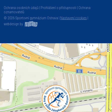
Ochrana osobních údajů
Prohlášení o přístupnosti
Ochrana
oznamovatelů
© 2026 Sportovní gymnázium Ostrava |
Nastavení cookies
|
webdesign by