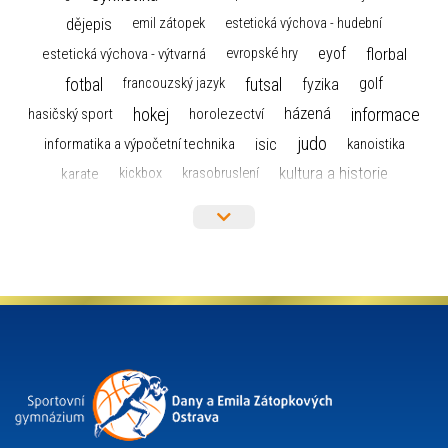
dějepis
emil zátopek
estetická výchova - hudební
florbal
eyof
estetická výchova - výtvarná
evropské hry
fotbal
futsal
golf
fyzika
francouzský jazyk
hokej
informace
házená
horolezectví
hasičský sport
judo
informatika a výpočetní technika
isic
kanoistika
kultura a historie
karate
kickbox
krasobruslení
maturita
lyžařský výcvikový kurz
lyžování
matematika
moderní gymnastika
mažoretky
nejlepší sportovci
olympijské hry
německý jazyk
občanská nauka
organizace
plavání
olympiáda dětí a mládeže
projekty
pozvánka
požární sport
přednáška
přijímací řízení
ruský jazyk
servisní zpráva
rychlobruslení
snowboarding
soutěže
sportem bavíme ostravu
sportovní gymnastika
squash
sportovní lezení
stolní tenis
tanec
tenis
střelba
talentová zkouška