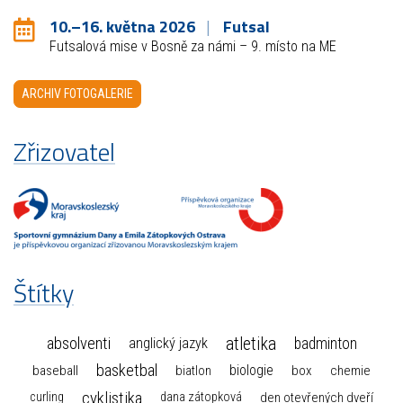
10.–16. května 2026
Futsal
Futsalová mise v Bosně za námi – 9. místo na ME
ARCHIV FOTOGALERIE
Zřizovatel
Štítky
atletika
absolventi
badminton
anglický jazyk
basketbal
biologie
baseball
box
chemie
biatlon
cyklistika
curling
dana zátopková
den otevřených dveří