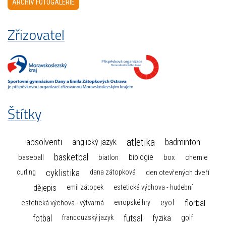
ARCHIV FOTOGALERIE
Zřizovatel
Štítky
atletika
absolventi
badminton
anglický jazyk
basketbal
biologie
baseball
box
chemie
biatlon
cyklistika
curling
dana zátopková
den otevřených dveří
dějepis
emil zátopek
estetická výchova - hudební
florbal
eyof
estetická výchova - výtvarná
evropské hry
fotbal
futsal
golf
fyzika
francouzský jazyk