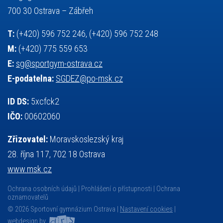
základy společenských věd
zápas řeckořímský
úřední deska
700 30 Ostrava – Zábřeh
český jazyk
školní stravování
T:
(+420) 596 752 246, (+420) 596 752 248
M:
(+420) 775 559 653
E:
sg@sportgym-ostrava.cz
E-podatelna:
SGDEZ@po-msk.cz
ID DS:
5xcfck2
IČO:
00602060
Zřizovatel:
Moravskoslezský kraj
28. října 117, 702 18 Ostrava
www.msk.cz
Ochrana osobních údajů
Prohlášení o přístupnosti
Ochrana
oznamovatelů
© 2026 Sportovní gymnázium Ostrava |
Nastavení cookies
|
webdesign by