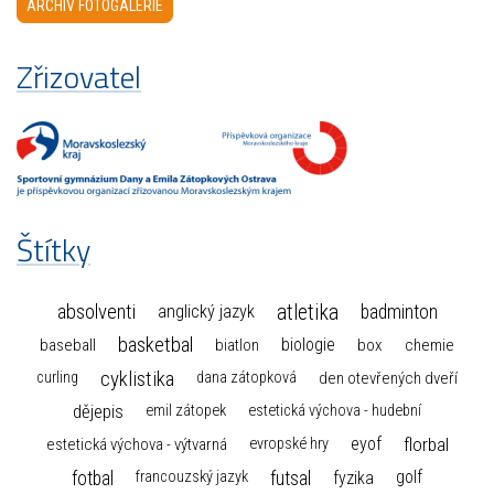
ARCHIV FOTOGALERIE
Zřizovatel
Štítky
atletika
absolventi
badminton
anglický jazyk
basketbal
biologie
baseball
box
chemie
biatlon
cyklistika
curling
dana zátopková
den otevřených dveří
dějepis
emil zátopek
estetická výchova - hudební
florbal
eyof
estetická výchova - výtvarná
evropské hry
fotbal
futsal
golf
fyzika
francouzský jazyk