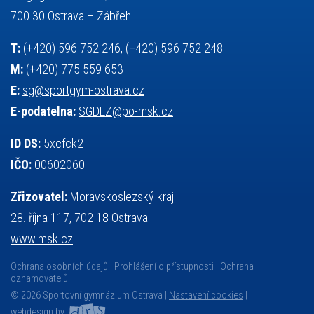
základy společenských věd
zápas řeckořímský
úřední deska
700 30 Ostrava – Zábřeh
český jazyk
školní stravování
T:
(+420) 596 752 246, (+420) 596 752 248
M:
(+420) 775 559 653
E:
sg@sportgym-ostrava.cz
E-podatelna:
SGDEZ@po-msk.cz
ID DS:
5xcfck2
IČO:
00602060
Zřizovatel:
Moravskoslezský kraj
28. října 117, 702 18 Ostrava
www.msk.cz
Ochrana osobních údajů
Prohlášení o přístupnosti
Ochrana
oznamovatelů
© 2026 Sportovní gymnázium Ostrava |
Nastavení cookies
|
webdesign by