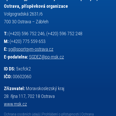
volejbal
výběrové řízení
vysvědčení
vybavení
vzpírání
Ostrava, příspěvková organizace
výuka
všesportovní výcvikový kurz
zeměpis
web
Volgogradská 2631/6
základy společenských věd
zápas řeckořímský
úřední deska
700 30 Ostrava – Zábřeh
český jazyk
školní stravování
T:
(+420) 596 752 246, (+420) 596 752 248
M:
(+420) 775 559 653
E:
sg@sportgym-ostrava.cz
E-podatelna:
SGDEZ@po-msk.cz
ID DS:
5xcfck2
IČO:
00602060
Zřizovatel:
Moravskoslezský kraj
28. října 117, 702 18 Ostrava
www.msk.cz
Ochrana osobních údajů
Prohlášení o přístupnosti
Ochrana