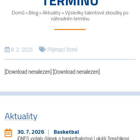
TERMÍNU
Domů
»
Blog
»
Aktuality
»
Výsledky talentové zkoušky po
náhradním termínu
8. 2. 2023
Přijímací řízení
[Download nenalezen] [Download nenalezen]
Aktuality
30. 7. 2026
Basketbal
iDNES vydalo článek o basketbalistovi Lukáši Smažákovi