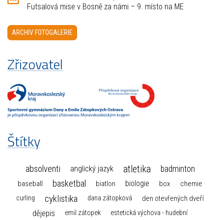
Futsalová mise v Bosně za námi – 9. místo na ME
ARCHIV FOTOGALERIE
Zřizovatel
Štítky
atletika
absolventi
badminton
anglický jazyk
basketbal
biologie
baseball
box
chemie
biatlon
cyklistika
curling
dana zátopková
den otevřených dveří
dějepis
emil zátopek
estetická výchova - hudební