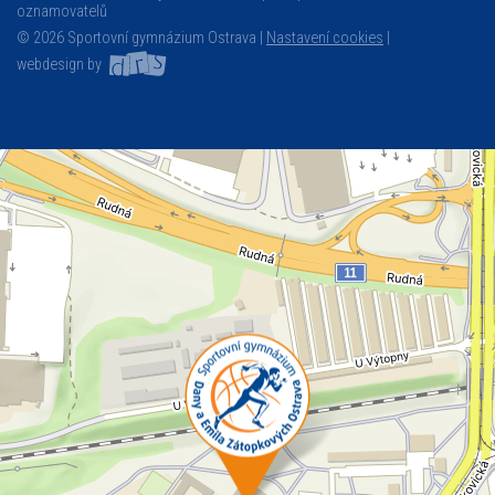
oznamovatelů
© 2026 Sportovní gymnázium Ostrava |
Nastavení cookies
|
webdesign by