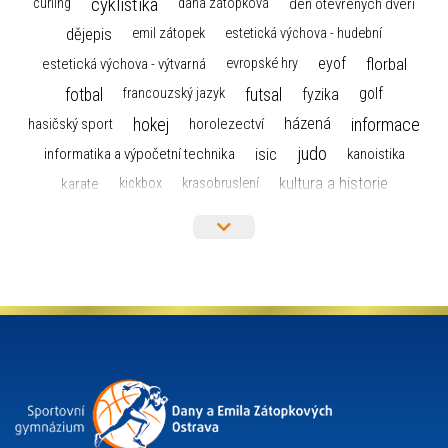
cyklistika
curling
dana zátopková
den otevřených dveří
dějepis
emil zátopek
estetická výchova - hudební
florbal
eyof
estetická výchova - výtvarná
evropské hry
fotbal
futsal
golf
fyzika
francouzský jazyk
hokej
informace
házená
horolezectví
hasičský sport
judo
informatika a výpočetní technika
isic
kanoistika
kultura a historie
karate
kickbox
krasobruslení
maturita
lyžařský výcvikový kurz
lyžování
matematika
moderní gymnastika
mažoretky
nejlepší sportovci
olympijské hry
německý jazyk
občanská nauka
organizace
plavání
olympiáda dětí a mládeže
projekty
pozvánka
požární sport
přednáška
přijímací řízení
ruský jazyk
servisní zpráva
rychlobruslení
snowboarding
soutěže
sportem bavíme ostravu
sportovní gymnastika
squash
sportovní lezení