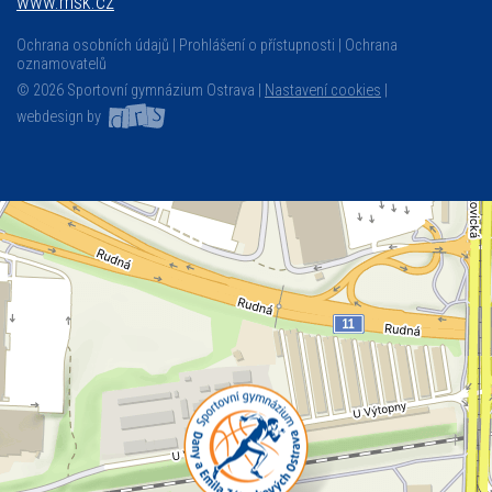
www.msk.cz
Ochrana osobních údajů
Prohlášení o přístupnosti
Ochrana
oznamovatelů
© 2026 Sportovní gymnázium Ostrava |
Nastavení cookies
|
webdesign by