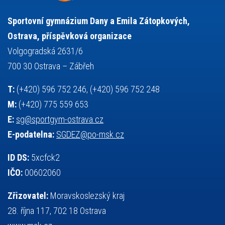
stolní tenis
tanec
tenis
střelba
talentová zkouška
tělesná výchova
událost
teorie sportovní přípravy
Sportovní gymnázium Dany a Emila Zátopkových,
volejbal
výběrové řízení
vysvědčení
vybavení
vzpírání
Ostrava, příspěvková organizace
výuka
všesportovní výcvikový kurz
zeměpis
web
Volgogradská 2631/6
základy společenských věd
zápas řeckořímský
úřední deska
700 30 Ostrava – Zábřeh
český jazyk
školní stravování
T:
(+420) 596 752 246, (+420) 596 752 248
M:
(+420) 775 559 653
E:
sg@sportgym-ostrava.cz
E-podatelna:
SGDEZ@po-msk.cz
ID DS:
5xcfck2
IČO:
00602060
Zřizovatel:
Moravskoslezský kraj
28. října 117, 702 18 Ostrava