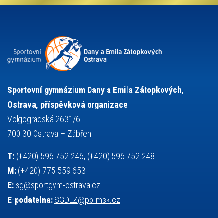
projekty
pozvánka
požární sport
přednáška
přijímací řízení
ruský jazyk
servisní zpráva
rychlobruslení
snowboarding
soutěže
sportem bavíme ostravu
sportovní gymnastika
squash
sportovní lezení
stolní tenis
tanec
tenis
střelba
talentová zkouška
tělesná výchova
událost
teorie sportovní přípravy
Sportovní gymnázium Dany a Emila Zátopkových,
volejbal
výběrové řízení
vysvědčení
vybavení
vzpírání
Ostrava, příspěvková organizace
výuka
všesportovní výcvikový kurz
zeměpis
web
Volgogradská 2631/6
základy společenských věd
zápas řeckořímský
úřední deska
700 30 Ostrava – Zábřeh
český jazyk
školní stravování
T:
(+420) 596 752 246, (+420) 596 752 248
M:
(+420) 775 559 653
E:
sg@sportgym-ostrava.cz
E-podatelna:
SGDEZ@po-msk.cz