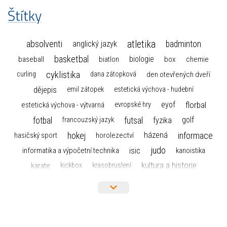
Štítky
atletika
absolventi
badminton
anglický jazyk
basketbal
biologie
baseball
box
chemie
biatlon
cyklistika
curling
dana zátopková
den otevřených dveří
dějepis
emil zátopek
estetická výchova - hudební
florbal
eyof
estetická výchova - výtvarná
evropské hry
fotbal
futsal
golf
fyzika
francouzský jazyk
hokej
informace
házená
horolezectví
hasičský sport
judo
informatika a výpočetní technika
isic
kanoistika
kultura a historie
karate
kickbox
krasobruslení
maturita
lyžařský výcvikový kurz
lyžování
matematika
moderní gymnastika
mažoretky
nejlepší sportovci
olympijské hry
německý jazyk
občanská nauka
organizace
plavání
olympiáda dětí a mládeže