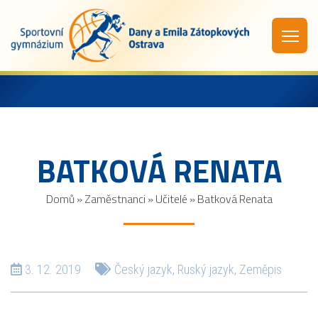
BATKOVÁ RENATA
Domů
»
Zaměstnanci
»
Učitelé
»
Batková Renata
3. 12. 2019
Český jazyk
,
Ruský jazyk
,
Zeměpis