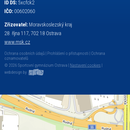
ID DS:
5xcfck2
IČO:
00602060
Zřizovatel:
Moravskoslezský kraj
28. října 117, 702 18 Ostrava
www.msk.cz
Ochrana osobních údajů
Prohlášení o přístupnosti
Ochrana
oznamovatelů
© 2026 Sportovní gymnázium Ostrava |
Nastavení cookies
|
webdesign by