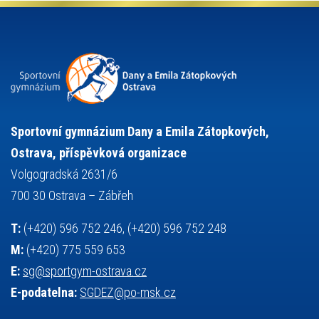
projekty
pozvánka
požární sport
přednáška
přijímací řízení
ruský jazyk
servisní zpráva
rychlobruslení
snowboarding
soutěže
sportem bavíme ostravu
sportovní gymnastika
squash
sportovní lezení
stolní tenis
tanec
tenis
střelba
talentová zkouška
tělesná výchova
událost
teorie sportovní přípravy
Sportovní gymnázium Dany a Emila Zátopkových,
volejbal
výběrové řízení
vysvědčení
vybavení
vzpírání
Ostrava, příspěvková organizace
výuka
všesportovní výcvikový kurz
zeměpis
web
Volgogradská 2631/6
základy společenských věd
zápas řeckořímský
úřední deska
700 30 Ostrava – Zábřeh
český jazyk
školní stravování
T:
(+420) 596 752 246, (+420) 596 752 248
M:
(+420) 775 559 653
E:
sg@sportgym-ostrava.cz
E-podatelna:
SGDEZ@po-msk.cz