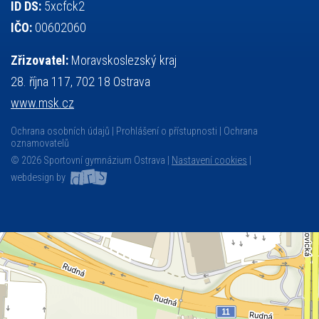
ID DS:
5xcfck2
IČO:
00602060
Zřizovatel:
Moravskoslezský kraj
28. října 117, 702 18 Ostrava
www.msk.cz
Ochrana osobních údajů
Prohlášení o přístupnosti
Ochrana
oznamovatelů
© 2026 Sportovní gymnázium Ostrava |
Nastavení cookies
|
webdesign by