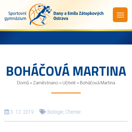
BOHÁČOVÁ MARTINA
Domů
»
Zaměstnanci
»
Učitelé
»
Boháčová Martina
3. 12. 2019
Biologie
,
Chemie