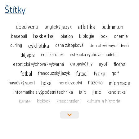
Štítky
atletika
absolventi
badminton
anglický jazyk
basketbal
biologie
baseball
box
chemie
biatlon
cyklistika
curling
dana zátopková
den otevřených dveří
dějepis
emil zátopek
estetická výchova - hudební
florbal
eyof
estetická výchova - výtvarná
evropské hry
fotbal
futsal
golf
fyzika
francouzský jazyk
hokej
informace
házená
horolezectví
hasičský sport
judo
informatika a výpočetní technika
isic
kanoistika
kultura a historie
karate
kickbox
krasobruslení
maturita
lyžařský výcvikový kurz
lyžování
matematika
moderní gymnastika
mažoretky
nejlepší sportovci
olympijské hry
německý jazyk
občanská nauka
organizace
plavání
olympiáda dětí a mládeže