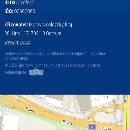
ID DS:
5xcfck2
IČO:
00602060
Zřizovatel:
Moravskoslezský kraj
28. října 117, 702 18 Ostrava
www.msk.cz
Ochrana osobních údajů
Prohlášení o přístupnosti
Ochrana
oznamovatelů
© 2026 Sportovní gymnázium Ostrava |
Nastavení cookies
|
webdesign by