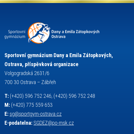
projekty
pozvánka
požární sport
přednáška
přijímací řízení
ruský jazyk
servisní zpráva
rychlobruslení
snowboarding
soutěže
sportem bavíme ostravu
sportovní gymnastika
squash
sportovní lezení
stolní tenis
tanec
tenis
střelba
talentová zkouška
tělesná výchova
událost
teorie sportovní přípravy
Sportovní gymnázium Dany a Emila Zátopkových,
volejbal
výběrové řízení
vysvědčení
vybavení
vzpírání
Ostrava, příspěvková organizace
výuka
všesportovní výcvikový kurz
zeměpis
web
Volgogradská 2631/6
základy společenských věd
zápas řeckořímský
úřední deska
700 30 Ostrava – Zábřeh
český jazyk
školní stravování
T:
(+420) 596 752 246, (+420) 596 752 248
M:
(+420) 775 559 653
E:
sg@sportgym-ostrava.cz
E-podatelna:
SGDEZ@po-msk.cz