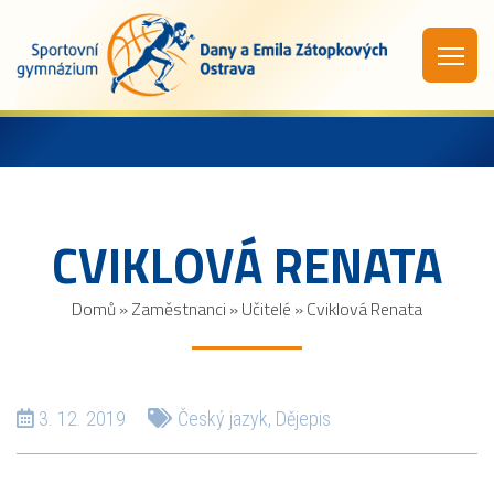
CVIKLOVÁ RENATA
Domů
»
Zaměstnanci
»
Učitelé
»
Cviklová Renata
3. 12. 2019
Český jazyk
,
Dějepis