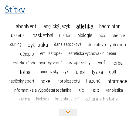
Štítky
atletika
absolventi
badminton
anglický jazyk
basketbal
biologie
baseball
box
chemie
biatlon
cyklistika
curling
dana zátopková
den otevřených dveří
dějepis
emil zátopek
estetická výchova - hudební
florbal
eyof
estetická výchova - výtvarná
evropské hry
fotbal
futsal
golf
fyzika
francouzský jazyk
hokej
informace
házená
horolezectví
hasičský sport
judo
informatika a výpočetní technika
isic
kanoistika
kultura a historie
karate
kickbox
krasobruslení
maturita
lyžařský výcvikový kurz
lyžování
matematika
moderní gymnastika
mažoretky
nejlepší sportovci
olympijské hry
německý jazyk
občanská nauka
organizace
plavání
olympiáda dětí a mládeže