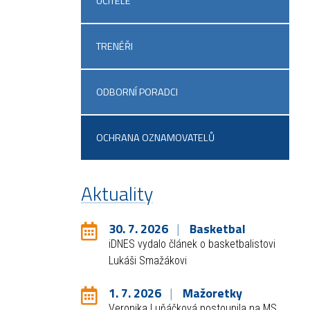
UČITELÉ
TRENÉŘI
ODBORNÍ PORADCI
OCHRANA OZNAMOVATELŮ
Aktuality
30. 7. 2026
Basketbal
iDNES vydalo článek o basketbalistovi
Lukáši Smažákovi
1. 7. 2026
Mažoretky
Veronika Luňáčková postoupila na MS