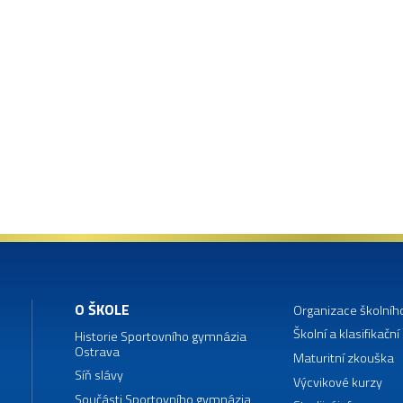
O ŠKOLE
Organizace školníh
Školní a klasifikační
Historie Sportovního gymnázia
Ostrava
Maturitní zkouška
Síň slávy
Výcvikové kurzy
Součásti Sportovního gymnázia