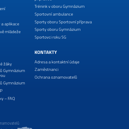
Trénink v oboru Gymnázium
ení
Sportovní ambulance
Sporty oboru Sportovní příprava
 a aplikace
Sporty oboru Gymnázium
vě mládeže
Sportovci roku SG
KONTAKTY
Adresa a kontaktní údaje
té žáky
Zaměstnanci
borů Gymnázium
vou
Ochrana oznamovatelů
borů Gymnázium
VP
ky – FAQ
znamovatelů