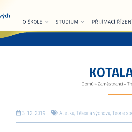
O ŠKOLE
STUDIUM
PŘIJÍMACÍ ŘÍZEN
KOTALA
Domů
»
Zaměstnanci
»
Tr
3. 12. 2019
Atletika
,
Tělesná výchova
,
Teorie sp