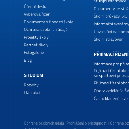
Studijní informace
Úřední deska
Dokumenty ke staž
Výběrová řízení
Školní průkazy ISIC
Dokumenty o činnosti školy
Informační systémy
Ochrana osobních údajů
Ubytování na domo
Projekty školy
Školní stravování
Partneři školy
Fotogalerie
PŘIJÍMACÍ ŘÍZENÍ
Blog
Informace pro přija
Přijímací řízení o
STUDIUM
se sportovní přípra
Přijímací řízení o
Rozvrhy
Obory vzdělání a Š
Plán akcí
Často kladené otáz
Ochrana osobních údajů
Prohlášení o přístupnosti
Ochrana o