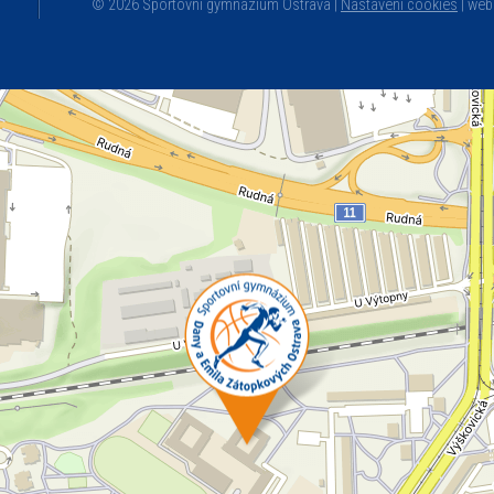
© 2026 Sportovní gymnázium Ostrava |
Nastavení cookies
|
web