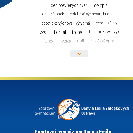
dějepis
den otevřených dveří
emil zátopek
estetická výchova - hudební
estetická výchova - výtvarná
evropské hry
florbal
fotbal
eyof
francouzský jazyk
futsal
golf
fyzika
hasičský sport
hokej
házená
horolezectví
informace
informatika a výpočetní technika
judo
isic
karate
kanoistika
kickbox
kultura a historie
krasobruslení
lyžařský výcvikový kurz
lyžování
maturita
matematika
mažoretky
moderní gymnastika
nejlepší sportovci
německý jazyk
občanská nauka
olympijské hry
olympiáda dětí a mládeže
organizace
plavání
pozvánka
Sportovní gymnázium Dany a Emila