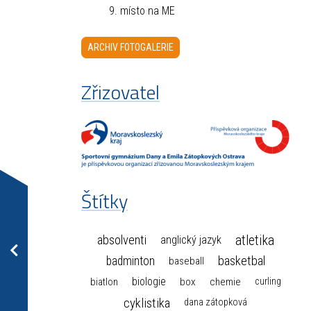
9. místo na ME
ARCHIV FOTOGALERIE
Zřizovatel
Štítky
atletika
absolventi
anglický jazyk
basketbal
badminton
baseball
biologie
box
chemie
biatlon
curling
cyklistika
dana zátopková