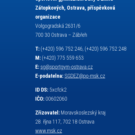
projekty
požární sport
přednáška
Zátopkových, Ostrava, příspěvková
přijímací řízení
ruský jazyk
organizace
servisní zpráva
rychlobruslení
Volgogradská 2631/6
snowboarding
soutěže
700 30 Ostrava – Zábřeh
sportem bavíme ostravu
T:
(+420) 596 752 246, (+420) 596 752 248
sportovní gymnastika
sportovní lezení
M:
(+420) 775 559 653
stolní tenis
squash
střelba
E:
sg@sportgym-ostrava.cz
tanec
tenis
talentová zkouška
E-podatelna:
SGDEZ@po-msk.cz
tělesná výchova
teorie sportovní přípravy
událost
volejbal
vysvědčení
vybavení
ID DS:
5xcfck2
výběrové řízení
výuka
vzpírání
IČO:
00602060
všesportovní výcvikový kurz
web
Zřizovatel:
Moravskoslezský kraj
zeměpis
základy společenských věd
28. října 117, 702 18 Ostrava
zápas řeckořímský
úřední deska
www.msk.cz
český jazyk
školní stravování