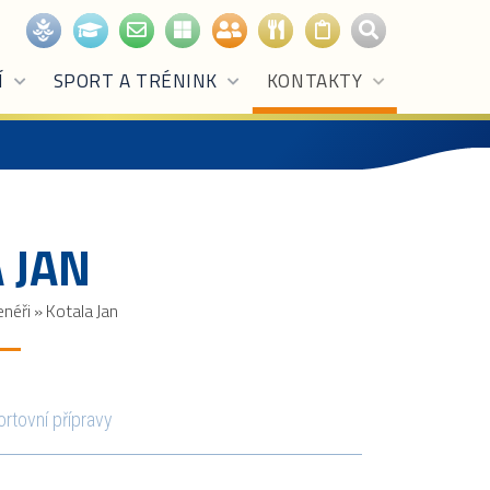
Í
SPORT A TRÉNINK
KONTAKTY
 JAN
enéři
»
Kotala Jan
ortovní přípravy