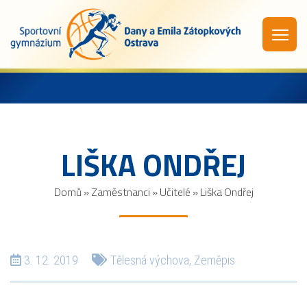
LIŠKA ONDŘEJ
Domů
»
Zaměstnanci
»
Učitelé
»
Liška Ondřej
3. 12. 2019
Tělesná výchova
,
Zeměpis