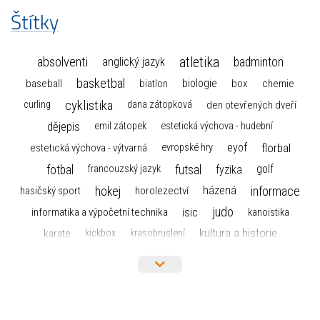
Štítky
atletika
absolventi
badminton
anglický jazyk
basketbal
biologie
baseball
box
chemie
biatlon
cyklistika
curling
dana zátopková
den otevřených dveří
dějepis
emil zátopek
estetická výchova - hudební
florbal
eyof
estetická výchova - výtvarná
evropské hry
fotbal
futsal
golf
fyzika
francouzský jazyk
hokej
informace
házená
horolezectví
hasičský sport
judo
informatika a výpočetní technika
isic
kanoistika
kultura a historie
karate
kickbox
krasobruslení
maturita
lyžařský výcvikový kurz
lyžování
matematika
moderní gymnastika
mažoretky
nejlepší sportovci
olympijské hry
německý jazyk
občanská nauka
organizace
plavání
olympiáda dětí a mládeže