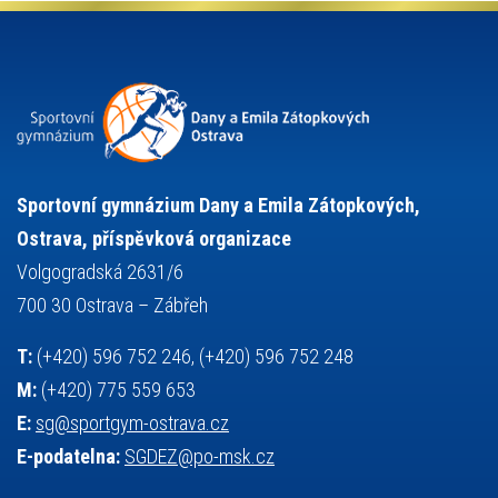
projekty
pozvánka
požární sport
přednáška
přijímací řízení
ruský jazyk
servisní zpráva
rychlobruslení
snowboarding
soutěže
sportem bavíme ostravu
sportovní gymnastika
squash
sportovní lezení
stolní tenis
tanec
tenis
střelba
talentová zkouška
tělesná výchova
událost
teorie sportovní přípravy
Sportovní gymnázium Dany a Emila Zátopkových,
volejbal
výběrové řízení
vysvědčení
vybavení
vzpírání
Ostrava, příspěvková organizace
výuka
všesportovní výcvikový kurz
zeměpis
web
Volgogradská 2631/6
základy společenských věd
zápas řeckořímský
úřední deska
700 30 Ostrava – Zábřeh
český jazyk
školní stravování
T:
(+420) 596 752 246, (+420) 596 752 248
M:
(+420) 775 559 653
E:
sg@sportgym-ostrava.cz
E-podatelna:
SGDEZ@po-msk.cz