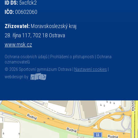
ID DS:
5xcfck2
IČO:
00602060
Zřizovatel:
Moravskoslezský kraj
28. října 117, 702 18 Ostrava
www.msk.cz
Ochrana osobních údajů
Prohlášení o přístupnosti
Ochrana
oznamovatelů
© 2026 Sportovní gymnázium Ostrava |
Nastavení cookies
|
webdesign by