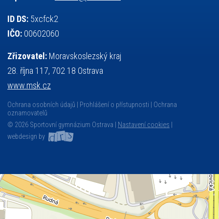
ID DS:
5xcfck2
IČO:
00602060
Zřizovatel:
Moravskoslezský kraj
28. října 117, 702 18 Ostrava
www.msk.cz
Ochrana osobních údajů
Prohlášení o přístupnosti
Ochrana
oznamovatelů
© 2026 Sportovní gymnázium Ostrava |
Nastavení cookies
|
webdesign by