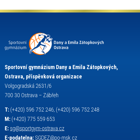
organizace
plavání
olympiáda dětí a mládeže
projekty
pozvánka
požární sport
přednáška
přijímací řízení
ruský jazyk
servisní zpráva
rychlobruslení
snowboarding
soutěže
sportem bavíme ostravu
sportovní gymnastika
squash
sportovní lezení
stolní tenis
tanec
tenis
střelba
talentová zkouška
tělesná výchova
událost
teorie sportovní přípravy
Sportovní gymnázium Dany a Emila Zátopkových,
volejbal
výběrové řízení
vysvědčení
vybavení
vzpírání
Ostrava, příspěvková organizace
výuka
všesportovní výcvikový kurz
zeměpis
web
Volgogradská 2631/6
základy společenských věd
zápas řeckořímský
úřední deska
700 30 Ostrava – Zábřeh
český jazyk
školní stravování
T:
(+420) 596 752 246, (+420) 596 752 248
M:
(+420) 775 559 653
E:
sg@sportgym-ostrava.cz
E-podatelna:
SGDEZ@po-msk.cz