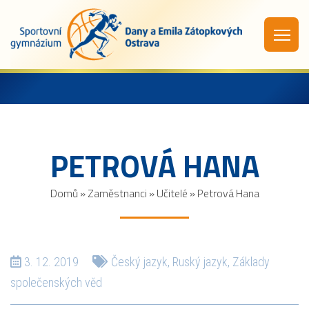
PETROVÁ HANA
Domů
»
Zaměstnanci
»
Učitelé
»
Petrová Hana
3. 12. 2019
Český jazyk
,
Ruský jazyk
,
Základy
společenských věd