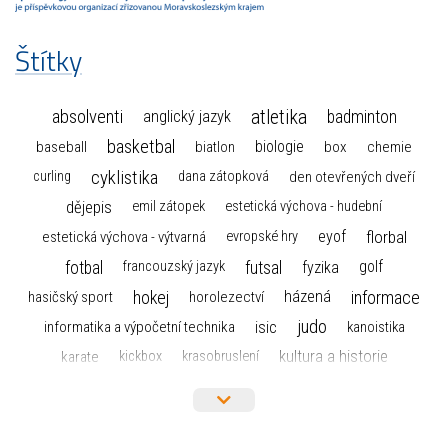
Štítky
atletika
absolventi
badminton
anglický jazyk
basketbal
biologie
baseball
box
chemie
biatlon
cyklistika
curling
dana zátopková
den otevřených dveří
dějepis
emil zátopek
estetická výchova - hudební
florbal
eyof
estetická výchova - výtvarná
evropské hry
fotbal
futsal
golf
fyzika
francouzský jazyk
hokej
informace
házená
horolezectví
hasičský sport
judo
informatika a výpočetní technika
isic
kanoistika
kultura a historie
karate
kickbox
krasobruslení
maturita
lyžařský výcvikový kurz
lyžování
matematika
moderní gymnastika
mažoretky
nejlepší sportovci
olympijské hry
německý jazyk
občanská nauka