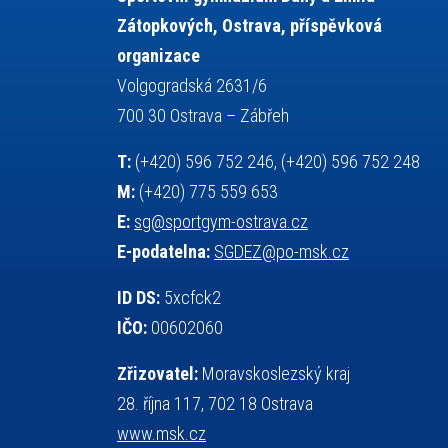
projekty
požární sport
přednáška
Zátopkových, Ostrava, příspěvková
přijímací řízení
ruský jazyk
organizace
servisní zpráva
rychlobruslení
Volgogradská 2631/6
snowboarding
soutěže
700 30 Ostrava – Zábřeh
sportem bavíme ostravu
T:
(+420) 596 752 246, (+420) 596 752 248
sportovní gymnastika
sportovní lezení
M:
(+420) 775 559 653
stolní tenis
squash
střelba
E:
sg@sportgym-ostrava.cz
tanec
tenis
talentová zkouška
E-podatelna:
SGDEZ@po-msk.cz
tělesná výchova
teorie sportovní přípravy
událost
volejbal
vysvědčení
vybavení
ID DS:
5xcfck2
výběrové řízení
výuka
vzpírání
IČO:
00602060
všesportovní výcvikový kurz
web
Zřizovatel:
Moravskoslezský kraj
zeměpis
základy společenských věd
28. října 117, 702 18 Ostrava
zápas řeckořímský
úřední deska
www.msk.cz
český jazyk
školní stravování