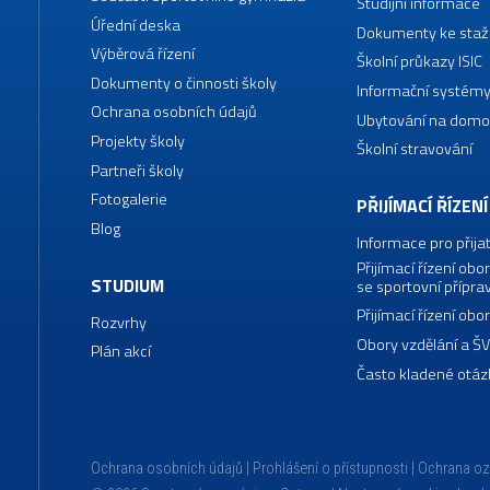
Studijní informace
Úřední deska
Dokumenty ke staž
Výběrová řízení
Školní průkazy ISIC
Dokumenty o činnosti školy
Informační systémy
Ochrana osobních údajů
Ubytování na domo
Projekty školy
Školní stravování
Partneři školy
Fotogalerie
PŘIJÍMACÍ ŘÍZENÍ
Blog
Informace pro přija
Přijímací řízení o
STUDIUM
se sportovní přípra
Přijímací řízení o
Rozvrhy
Obory vzdělání a Š
Plán akcí
Často kladené otáz
Ochrana osobních údajů
Prohlášení o přístupnosti
Ochrana o