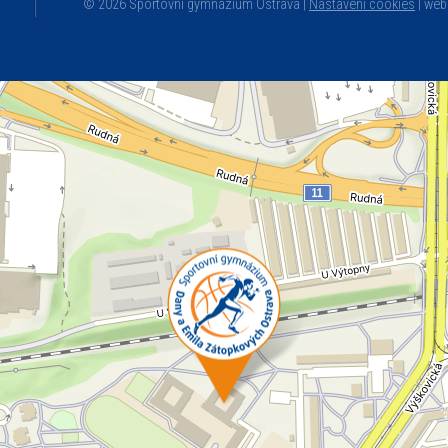
© 2026 Sportovní gymnázium Ostrava |
Nastavení cookies
|
web