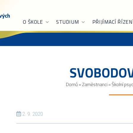
O ŠKOLE
STUDIUM
PŘIJÍMACÍ ŘÍZEN
SVOBODOV
Domů
»
Zaměstnanci
»
Školní psy
2. 9. 2020