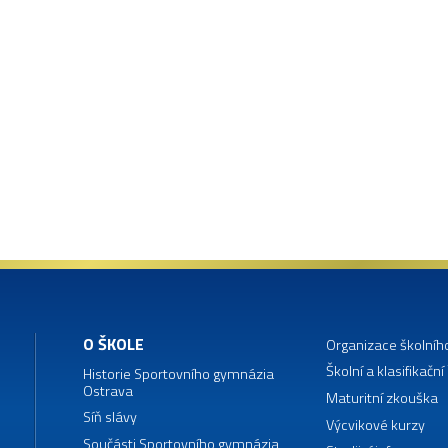
O ŠKOLE
Organizace školníh
Školní a klasifikační
Historie Sportovního gymnázia
Ostrava
Maturitní zkouška
Síň slávy
Výcvikové kurzy
Součásti Sportovního gymnázia