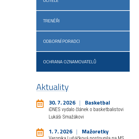
UČITELÉ
TRENÉŘI
ODBORNÍ PORADCI
OCHRANA OZNAMOVATELŮ
Aktuality
30. 7. 2026
Basketbal
iDNES vydalo článek o basketbalistovi
Lukáši Smažákovi
1. 7. 2026
Mažoretky
Veronika Luňáčková postoupila na MS