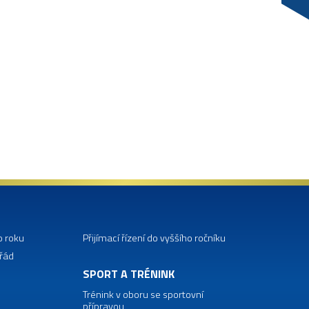
o roku
Přijímací řízení do vyššího ročníku
 řád
SPORT A TRÉNINK
Trénink v oboru se sportovní
přípravou