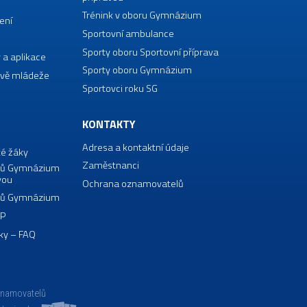
Trénink v oboru Gymnázium
ení
Sportovní ambulance
Sporty oboru Sportovní příprava
 a aplikace
Sporty oboru Gymnázium
vě mládeže
Sportovci roku SG
KONTAKTY
Adresa a kontaktní údaje
té žáky
Zaměstnanci
borů Gymnázium
vou
Ochrana oznamovatelů
borů Gymnázium
VP
ky – FAQ
znamovatelů