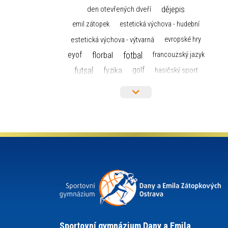
dějepis
den otevřených dveří
emil zátopek
estetická výchova - hudební
estetická výchova - výtvarná
evropské hry
florbal
fotbal
eyof
francouzský jazyk
futsal
golf
fyzika
hasičský sport
hokej
házená
horolezectví
informace
informatika a výpočetní technika
judo
isic
karate
kanoistika
kickbox
kultura a historie
krasobruslení
lyžařský výcvikový kurz
lyžování
maturita
matematika
mažoretky
moderní gymnastika
nejlepší sportovci
německý jazyk
občanská nauka
olympijské hry
olympiáda dětí a mládeže
organizace
plavání
pozvánka
Sportovní gymnázium Dany a Emila