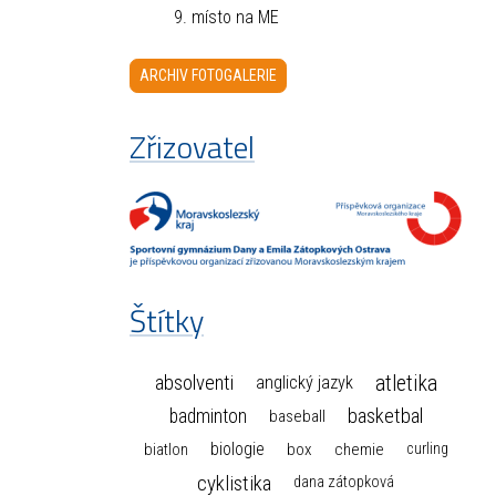
9. místo na ME
ARCHIV FOTOGALERIE
Zřizovatel
Štítky
atletika
absolventi
anglický jazyk
basketbal
badminton
baseball
biologie
box
chemie
biatlon
curling
cyklistika
dana zátopková