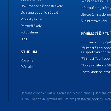
Školní průkazy ISIC
Dokumenty o činnosti školy
Informační systémy
Ochrana osobních údajů
Ubytování na domo
Projekty školy
Školní stravování
Partneři školy
Fotogalerie
PŘIJÍMACÍ ŘÍZENÍ
Blog
Informace pro přija
Přijímací řízení o
STUDIUM
se sportovní přípra
Přijímací řízení o
Rozvrhy
Obory vzdělání a Š
Plán akcí
Často kladené otáz
Ochrana osobních údajů
Prohlášení o přístupnosti
Ochrana o
© 2026 Sportovní gymnázium Ostrava |
Nastavení cookies
|
web