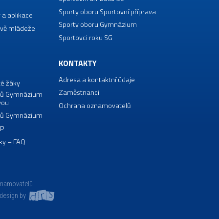
Sporty oboru Sportovní příprava
 a aplikace
Sporty oboru Gymnázium
vě mládeže
Sportovci roku SG
KONTAKTY
Adresa a kontaktní údaje
té žáky
Zaměstnanci
borů Gymnázium
vou
Ochrana oznamovatelů
borů Gymnázium
VP
ky – FAQ
znamovatelů
design by