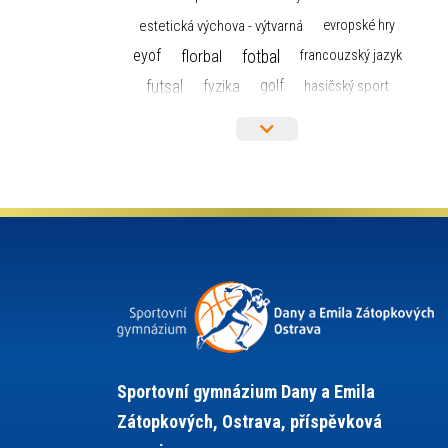
estetická výchova - výtvarná
evropské hry
florbal
fotbal
eyof
francouzský jazyk
futsal
golf
fyzika
hasičský sport
hokej
házená
horolezectví
informace
informatika a výpočetní technika
judo
isic
karate
kanoistika
kickbox
kultura a historie
krasobruslení
lyžařský výcvikový kurz
lyžování
maturita
matematika
mažoretky
moderní gymnastika
nejlepší sportovci
německý jazyk
občanská nauka
olympijské hry
olympiáda dětí a mládeže
organizace
plavání
pozvánka
Sportovní gymnázium Dany a Emila
projekty
požární sport
přednáška
Zátopkových, Ostrava, příspěvková
přijímací řízení
ruský jazyk