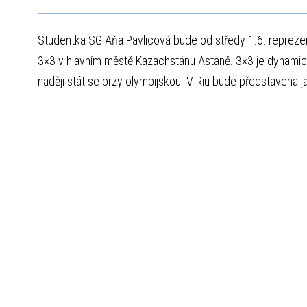
Studentka SG Aňa Pavlicová bude od středy 1.6. reprezen
3×3 v hlavním městě Kazachstánu Astaně. 3×3 je dynamicky
naději stát se brzy olympijskou. V Riu bude představena 