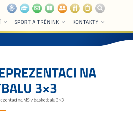
Í
SPORT A TRÉNINK
KONTAKTY
REPREZENTACI NA
TBALU 3×3
rezentaci na MS v basketbalu 3×3