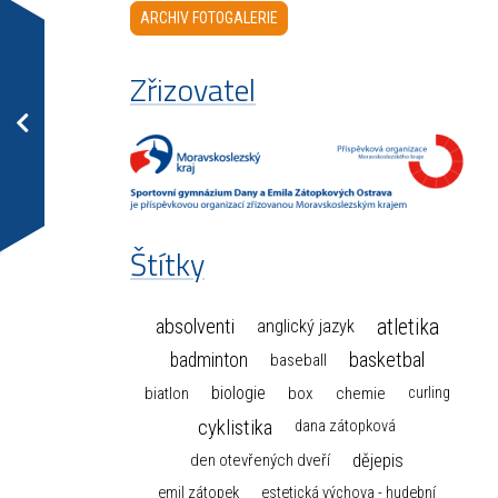
ARCHIV FOTOGALERIE
Zřizovatel
Štítky
atletika
absolventi
anglický jazyk
basketbal
badminton
baseball
biologie
box
chemie
biatlon
curling
cyklistika
dana zátopková
dějepis
den otevřených dveří
emil zátopek
estetická výchova - hudební