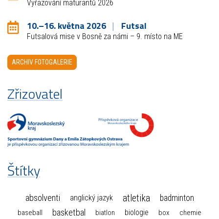
Vyřazování maturantů 2026
10.–16. května 2026
Futsal
Futsalová mise v Bosně za námi – 9. místo na ME
ARCHIV FOTOGALERIE
Zřizovatel
Štítky
atletika
absolventi
badminton
anglický jazyk
basketbal
biologie
baseball
box
chemie
biatlon