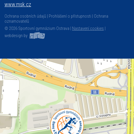
www.msk.cz
Ochrana osobních údajů
Prohlášení o přístupnosti
Ochrana
oznamovatelů
© 2026 Sportovní gymnázium Ostrava |
Nastavení cookies
|
webdesign by