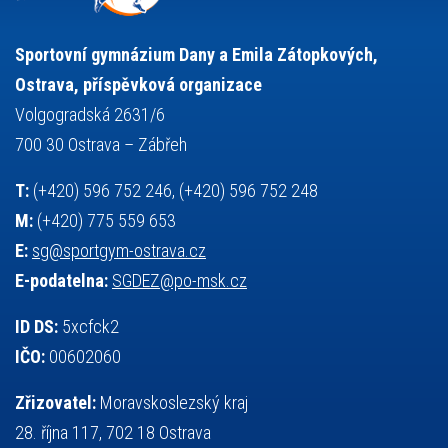
stolní tenis
tanec
tenis
střelba
talentová zkouška
tělesná výchova
událost
teorie sportovní přípravy
Sportovní gymnázium Dany a Emila Zátopkových,
volejbal
výběrové řízení
vysvědčení
vybavení
vzpírání
Ostrava, příspěvková organizace
výuka
všesportovní výcvikový kurz
zeměpis
web
Volgogradská 2631/6
základy společenských věd
zápas řeckořímský
úřední deska
700 30 Ostrava – Zábřeh
český jazyk
školní stravování
T:
(+420) 596 752 246, (+420) 596 752 248
M:
(+420) 775 559 653
E:
sg@sportgym-ostrava.cz
E-podatelna:
SGDEZ@po-msk.cz
ID DS:
5xcfck2
IČO:
00602060
Zřizovatel:
Moravskoslezský kraj
28. října 117, 702 18 Ostrava