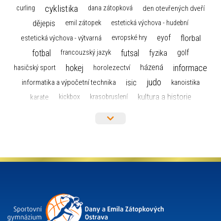
cyklistika
curling
dana zátopková
den otevřených dveří
dějepis
emil zátopek
estetická výchova - hudební
florbal
eyof
estetická výchova - výtvarná
evropské hry
fotbal
futsal
golf
fyzika
francouzský jazyk
hokej
informace
házená
horolezectví
hasičský sport
judo
informatika a výpočetní technika
isic
kanoistika
kultura a historie
karate
kickbox
krasobruslení
maturita
lyžařský výcvikový kurz
lyžování
matematika
moderní gymnastika
mažoretky
nejlepší sportovci
olympijské hry
německý jazyk
občanská nauka
organizace
plavání
olympiáda dětí a mládeže
projekty
pozvánka
požární sport
přednáška
přijímací řízení
ruský jazyk
servisní zpráva
rychlobruslení
snowboarding
soutěže
sportem bavíme ostravu
sportovní gymnastika
squash
sportovní lezení