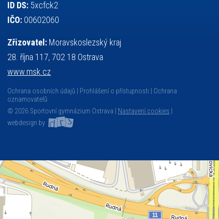
ID DS:
5xcfck2
IČO:
00602060
Zřizovatel:
Moravskoslezský kraj
28. října 117, 702 18 Ostrava
www.msk.cz
Ochrana osobních údajů
Prohlášení o přístupnosti
Ochrana
oznamovatelů
© 2026 Sportovní gymnázium Ostrava |
Nastavení cookies
|
webdesign by