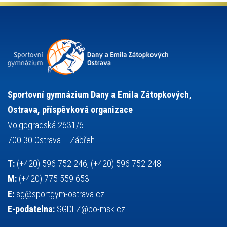
organizace
plavání
olympiáda dětí a mládeže
projekty
pozvánka
požární sport
přednáška
přijímací řízení
ruský jazyk
servisní zpráva
rychlobruslení
snowboarding
soutěže
sportem bavíme ostravu
sportovní gymnastika
squash
sportovní lezení
stolní tenis
tanec
tenis
střelba
talentová zkouška
tělesná výchova
událost
teorie sportovní přípravy
Sportovní gymnázium Dany a Emila Zátopkových,
volejbal
výběrové řízení
vysvědčení
vybavení
vzpírání
Ostrava, příspěvková organizace
výuka
všesportovní výcvikový kurz
zeměpis
web
Volgogradská 2631/6
základy společenských věd
zápas řeckořímský
úřední deska
700 30 Ostrava – Zábřeh
český jazyk
školní stravování
T:
(+420) 596 752 246, (+420) 596 752 248
M:
(+420) 775 559 653
E:
sg@sportgym-ostrava.cz
E-podatelna:
SGDEZ@po-msk.cz