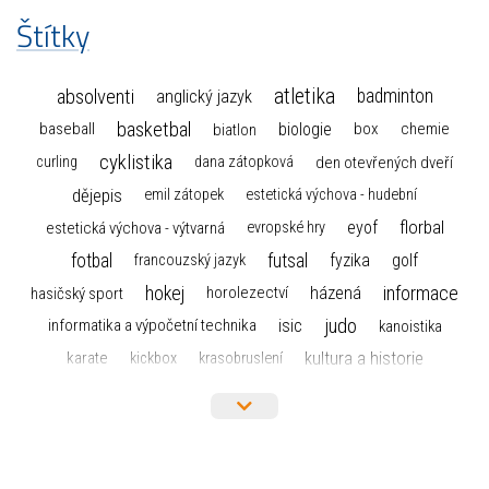
Štítky
atletika
absolventi
badminton
anglický jazyk
basketbal
biologie
baseball
box
chemie
biatlon
cyklistika
curling
dana zátopková
den otevřených dveří
dějepis
emil zátopek
estetická výchova - hudební
florbal
eyof
estetická výchova - výtvarná
evropské hry
fotbal
futsal
golf
fyzika
francouzský jazyk
hokej
informace
házená
horolezectví
hasičský sport
judo
informatika a výpočetní technika
isic
kanoistika
kultura a historie
karate
kickbox
krasobruslení
maturita
lyžařský výcvikový kurz
lyžování
matematika
moderní gymnastika
mažoretky
nejlepší sportovci
olympijské hry
německý jazyk
občanská nauka