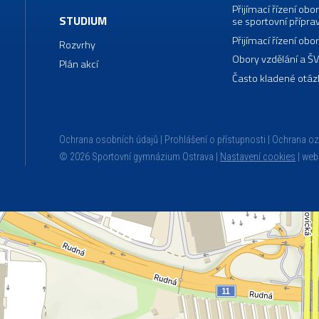
Přijímací řízení o
STUDIUM
se sportovní přípra
Přijímací řízení o
Rozvrhy
Obory vzdělání a Š
Plán akcí
Často kladené otáz
Ochrana osobních údajů
Prohlášení o přístupnosti
Ochrana o
© 2026 Sportovní gymnázium Ostrava |
Nastavení cookies
|
web