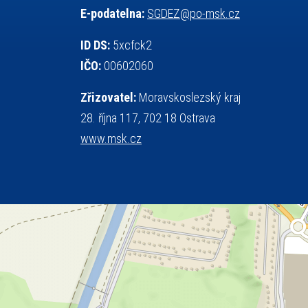
E-podatelna:
SGDEZ@po-msk.cz
tělesná výchova
teorie sportovní přípravy
událost
volejbal
vysvědčení
vybavení
ID DS:
5xcfck2
výběrové řízení
výuka
vzpírání
IČO:
00602060
všesportovní výcvikový kurz
web
Zřizovatel:
Moravskoslezský kraj
zeměpis
základy společenských věd
28. října 117, 702 18 Ostrava
zápas řeckořímský
úřední deska
www.msk.cz
český jazyk
školní stravování