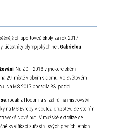
ěšnějších sportovců školy za rok 2017.
y, účastníky olympijských her,
Gabrielou
žování
, Na ZOH 2018 v jihokorejském
na 29. místě v obřím slalomu. Ve Světovém
omu. Na MS 2017 obsadila 33. pozici.
ise
, rodák z Hodonína si zahrál na mistrovství
iky na MS Evropy v soutěži družstev. Se stolním
ostravské Nové huti. V mužské extralize se
né kvalifikaci zúčastnil svých prvních letních