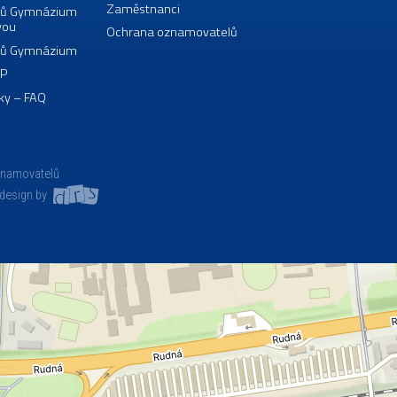
Zaměstnanci
borů Gymnázium
vou
Ochrana oznamovatelů
borů Gymnázium
VP
ky – FAQ
znamovatelů
design by