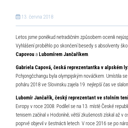
13. června 2018
Letos jsme poněkud netradičním způsobem ocenili nejúsp
Vyhlášení proběhlo po skončení besedy s absolventy škol
Capovou
a
Lubomírem Jančaříkem
.
Gabriela Capová, česká reprezentantka v alpském ly
Pchjongčchangu byla olympijským nováčkem. Umístila se 
poháru 2018 ve Slovinsku zajela 19. nejlepší čas ve slal
Lubomír Jančařík, český reprezentant ve stolním ten
Evropy v roce 2008. Podílel se na 13. místě České republ
tenisem začínal v Hodoníně; větší zkušenosti získal až v 
poprvé objevil v šestnácti letech. V roce 2016 se po nároč