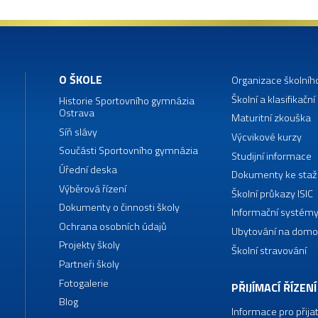
O ŠKOLE
Organizace školníh
Školní a klasifikační
Historie Sportovního gymnázia
Ostrava
Maturitní zkouška
Síň slávy
Výcvikové kurzy
Součásti Sportovního gymnázia
Studijní informace
Úřední deska
Dokumenty ke staž
Výběrová řízení
Školní průkazy ISIC
Dokumenty o činnosti školy
Informační systémy
Ochrana osobních údajů
Ubytování na domo
Projekty školy
Školní stravování
Partneři školy
Fotogalerie
PŘIJÍMACÍ ŘÍZENÍ
Blog
Informace pro přija