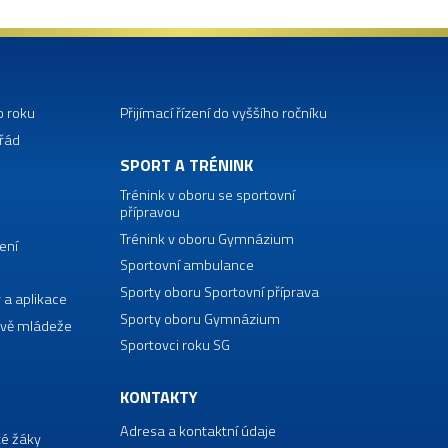
o roku
Přijímací řízení do vyššího ročníku
 řád
SPORT A TRÉNINK
Trénink v oboru se sportovní
přípravou
Trénink v oboru Gymnázium
ení
Sportovní ambulance
Sporty oboru Sportovní příprava
 a aplikace
Sporty oboru Gymnázium
vě mládeže
Sportovci roku SG
KONTAKTY
Adresa a kontaktní údaje
té žáky