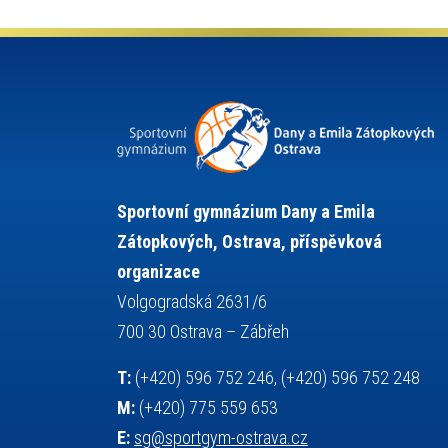
kultura a historie
krasobruslení
lyžařský výcvikový kurz
lyžování
maturita
matematika
mažoretky
moderní gymnastika
nejlepší sportovci
německý jazyk
občanská nauka
olympijské hry
olympiáda dětí a mládeže
organizace
plavání
pozvánka
Sportovní gymnázium Dany a Emila
projekty
požární sport
přednáška
Zátopkových, Ostrava, příspěvková
přijímací řízení
ruský jazyk
organizace
servisní zpráva
rychlobruslení
Volgogradská 2631/6
snowboarding
soutěže
700 30 Ostrava – Zábřeh
sportem bavíme ostravu
T:
(+420) 596 752 246, (+420) 596 752 248
sportovní gymnastika
sportovní lezení
M:
(+420) 775 559 653
stolní tenis
squash
střelba
E:
sg@sportgym-ostrava.cz
tanec
tenis
talentová zkouška