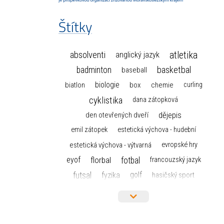
Štítky
atletika
absolventi
anglický jazyk
basketbal
badminton
baseball
biologie
box
chemie
biatlon
curling
cyklistika
dana zátopková
dějepis
den otevřených dveří
emil zátopek
estetická výchova - hudební
estetická výchova - výtvarná
evropské hry
florbal
fotbal
eyof
francouzský jazyk
futsal
golf
fyzika
hasičský sport
hokej
házená
horolezectví
informace
informatika a výpočetní technika
judo
isic
karate
kanoistika
kickbox