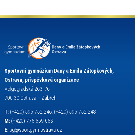
olympijské hry
německý jazyk
občanská nauka
organizace
plavání
olympiáda dětí a mládeže
projekty
pozvánka
požární sport
přednáška
přijímací řízení
ruský jazyk
servisní zpráva
rychlobruslení
snowboarding
soutěže
sportem bavíme ostravu
sportovní gymnastika
squash
sportovní lezení
stolní tenis
tanec
tenis
střelba
talentová zkouška
tělesná výchova
událost
teorie sportovní přípravy
Sportovní gymnázium Dany a Emila Zátopkových,
volejbal
výběrové řízení
vysvědčení
vybavení
vzpírání
Ostrava, příspěvková organizace
výuka
všesportovní výcvikový kurz
zeměpis
web
Volgogradská 2631/6
základy společenských věd
zápas řeckořímský
úřední deska
700 30 Ostrava – Zábřeh
český jazyk
školní stravování
T:
(+420) 596 752 246, (+420) 596 752 248
M:
(+420) 775 559 653
E:
sg@sportgym-ostrava.cz