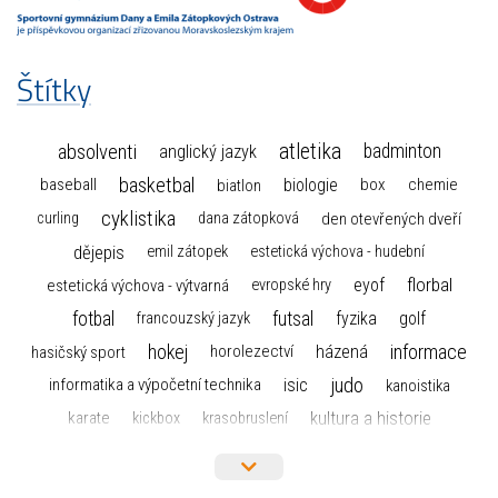
Štítky
atletika
absolventi
badminton
anglický jazyk
basketbal
biologie
baseball
box
chemie
biatlon
cyklistika
curling
dana zátopková
den otevřených dveří
dějepis
emil zátopek
estetická výchova - hudební
florbal
eyof
estetická výchova - výtvarná
evropské hry
fotbal
futsal
golf
fyzika
francouzský jazyk
hokej
informace
házená
horolezectví
hasičský sport
judo
informatika a výpočetní technika
isic
kanoistika
kultura a historie
karate
kickbox
krasobruslení
maturita
lyžařský výcvikový kurz
lyžování
matematika
moderní gymnastika
mažoretky
nejlepší sportovci