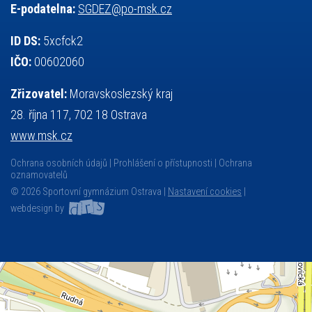
E-podatelna:
SGDEZ@po-msk.cz
ID DS:
5xcfck2
IČO:
00602060
Zřizovatel:
Moravskoslezský kraj
28. října 117, 702 18 Ostrava
www.msk.cz
Ochrana osobních údajů
Prohlášení o přístupnosti
Ochrana
oznamovatelů
© 2026 Sportovní gymnázium Ostrava |
Nastavení cookies
|
webdesign by