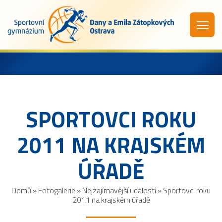
SPORTOVCI ROKU
2011 NA KRAJSKÉM
ÚŘADĚ
Domů
»
Fotogalerie
»
Nejzajímavější události
»
Sportovci roku
2011 na krajském úřadě