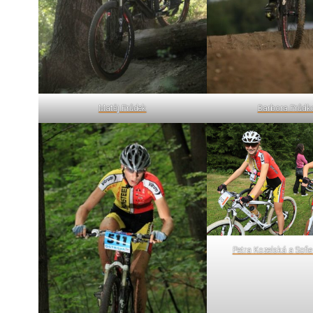
Matěj Průdek
Barbora Průdk
Petra Kozelská a Sofi