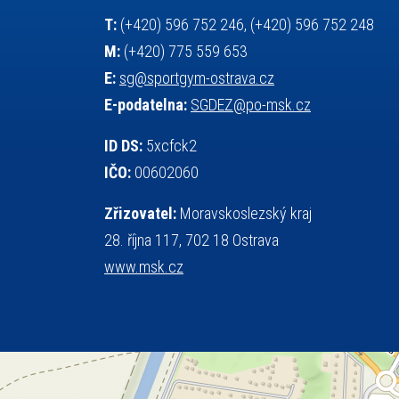
tělesná výchova
teorie sportovní přípravy
T:
(+420) 596 752 246, (+420) 596 752 248
událost
volejbal
vysvědčení
vybavení
M:
(+420) 775 559 653
výběrové řízení
výuka
vzpírání
E:
sg@sportgym-ostrava.cz
všesportovní výcvikový kurz
web
E-podatelna:
SGDEZ@po-msk.cz
zeměpis
základy společenských věd
ID DS:
5xcfck2
zápas řeckořímský
úřední deska
IČO:
00602060
český jazyk
školní stravování
Zřizovatel:
Moravskoslezský kraj
28. října 117, 702 18 Ostrava
www.msk.cz