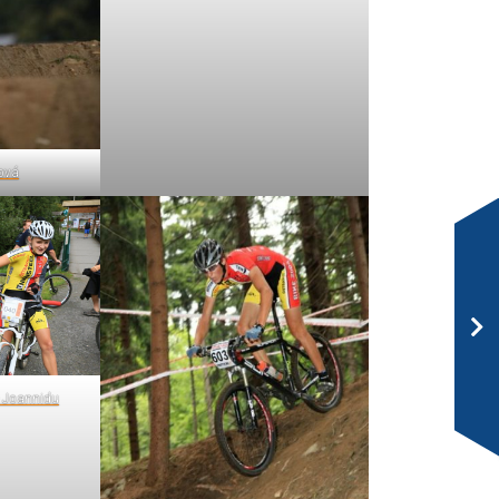
ová
e Joannidu