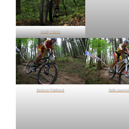
Matěj Průdek
Barbora Průdková
Sofie Joanni