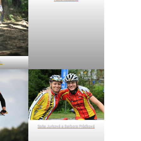
du
Soňa Jurková a Barbora Průdková