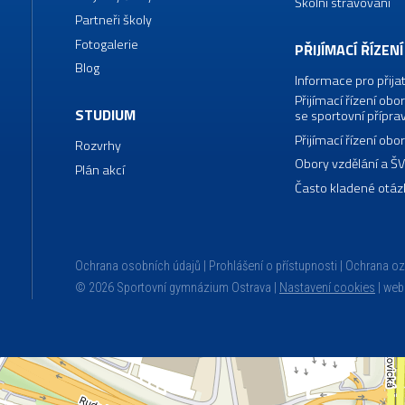
Školní stravování
Partneři školy
Fotogalerie
PŘIJÍMACÍ ŘÍZENÍ
Blog
Informace pro přija
Přijímací řízení o
STUDIUM
se sportovní přípra
Přijímací řízení o
Rozvrhy
Obory vzdělání a Š
Plán akcí
Často kladené otáz
Ochrana osobních údajů
Prohlášení o přístupnosti
Ochrana o
© 2026 Sportovní gymnázium Ostrava |
Nastavení cookies
|
web