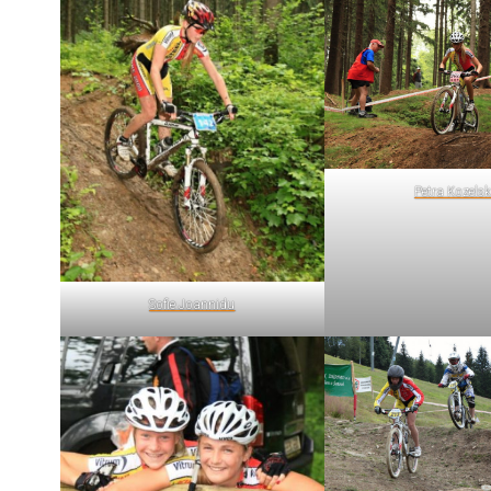
Petra Kozels
Sofie Joannidu