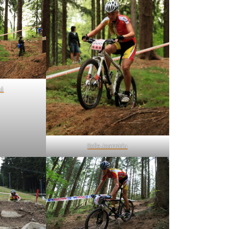
ká
Sofie Joannidu