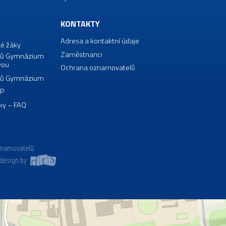
KONTAKTY
Adresa a kontaktní údaje
té žáky
Zaměstnanci
borů Gymnázium
vou
Ochrana oznamovatelů
borů Gymnázium
VP
ky – FAQ
znamovatelů
design by