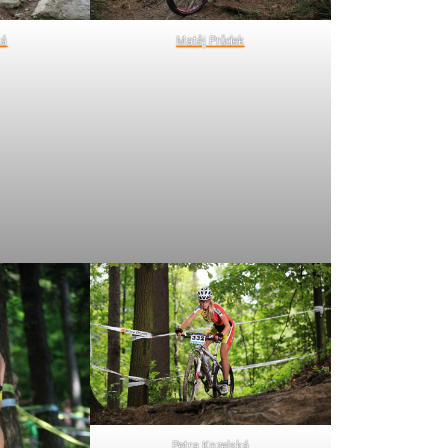
ká
Matěj Průdek
Petra Kozelská