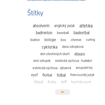
Štítky
atletika
absolventi
anglický jazyk
basketbal
badminton
baseball
biologie
box
chemie
biatlon
curling
cyklistika
dana zátopková
dějepis
den otevřených dveří
emil zátopek
estetická výchova - hudební
estetická výchova - výtvarná
evropské hry
florbal
fotbal
eyof
francouzský jazyk
futsal
golf
fyzika
hasičský sport
hokej
házená
horolezectví
informace
informatika a výpočetní technika
judo
isic
karate
kanoistika
kickbox