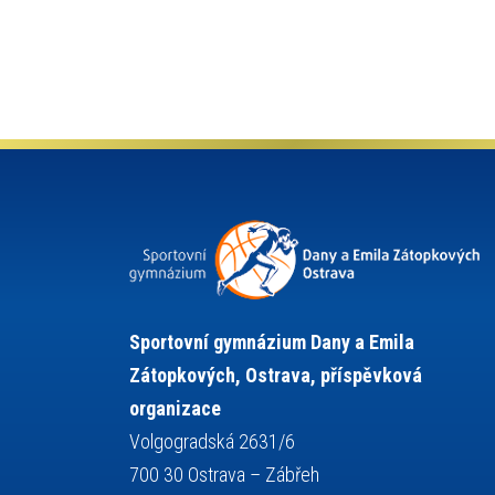
kultura a historie
krasobruslení
lyžařský výcvikový kurz
lyžování
maturita
matematika
mažoretky
moderní gymnastika
nejlepší sportovci
německý jazyk
občanská nauka
olympijské hry
olympiáda dětí a mládeže
organizace
plavání
pozvánka
projekty
požární sport
přednáška
přijímací řízení
ruský jazyk
servisní zpráva
rychlobruslení
Sportovní gymnázium Dany a Emila
snowboarding
soutěže
Zátopkových, Ostrava, příspěvková
sportem bavíme ostravu
organizace
sportovní gymnastika
sportovní lezení
Volgogradská 2631/6
stolní tenis
squash
střelba
700 30 Ostrava – Zábřeh
tanec
tenis
talentová zkouška