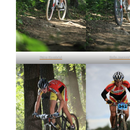
Petra Kozelská
Sofie Joanni