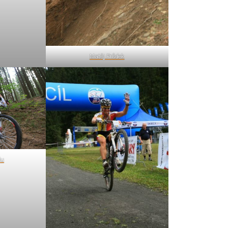
Matěj Průdek
du