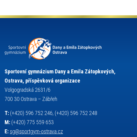
olympijské hry
německý jazyk
občanská nauka
organizace
plavání
olympiáda dětí a mládeže
projekty
pozvánka
požární sport
přednáška
přijímací řízení
ruský jazyk
servisní zpráva
rychlobruslení
snowboarding
soutěže
sportem bavíme ostravu
sportovní gymnastika
squash
sportovní lezení
stolní tenis
tanec
tenis
střelba
talentová zkouška
tělesná výchova
událost
teorie sportovní přípravy
Sportovní gymnázium Dany a Emila Zátopkových,
volejbal
výběrové řízení
vysvědčení
vybavení
vzpírání
Ostrava, příspěvková organizace
výuka
všesportovní výcvikový kurz
zeměpis
web
Volgogradská 2631/6
základy společenských věd
zápas řeckořímský
úřední deska
700 30 Ostrava – Zábřeh
český jazyk
školní stravování
T:
(+420) 596 752 246, (+420) 596 752 248
M:
(+420) 775 559 653
E:
sg@sportgym-ostrava.cz