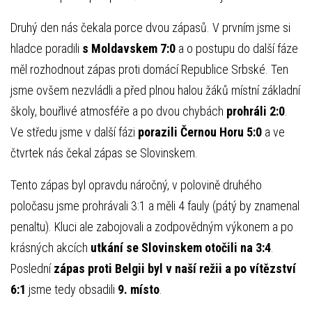
Druhý den nás čekala porce dvou zápasů. V prvním jsme si
hladce poradili
s Moldavskem 7:0
a o postupu do další fáze
měl rozhodnout zápas proti domácí Republice Srbské. Ten
jsme ovšem nezvládli a před plnou halou žáků místní základní
školy, bouřlivé atmosféře a po dvou chybách
prohráli 2:0
.
Ve středu jsme v další fázi
porazili Černou Horu 5:0
a ve
čtvrtek nás čekal zápas se Slovinskem.
Tento zápas byl opravdu náročný, v polovině druhého
poločasu jsme prohrávali 3:1 a měli 4 fauly (pátý by znamenal
penaltu). Kluci ale zabojovali a zodpovědným výkonem a po
krásných akcích
utkání se Slovinskem otočili na 3:4
.
Poslední
zápas proti Belgii byl v naší režii a po vítězství
6:1
jsme tedy obsadili
9. místo
.