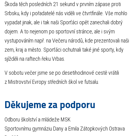
Škoda těch posledních 21 sekund v prvním zápase proti
Srbsku, kdy i pořadatelé nás viděli ve čtvrtfinále. Vše mohlo
vypadat jinak, ale i tak naši Sporťáci opět zanechali dobrý
dojem. A to nejenom po sportovní stránce, ale i svým
vystupováním např. na Večeru národů, kde prezentovali naši
zem, kraj a město. Sporťáci ochutnali také jiné sporty, kdy
sjížděli na raftech řeku Vrbas.
V sobotu večer jsme se po desetihodinové cestě vrátili
z Mistrovství Evropy středních škol ve futsalu.
Děkujeme za podporu
Odboru školství a mládeže MSK
Sportovnímu gymnáziu Dany a Emila Zátopkových Ostrava