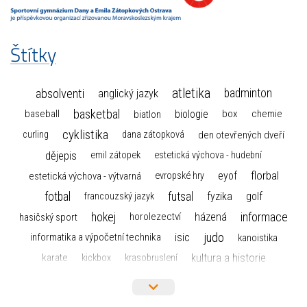
Štítky
atletika
absolventi
badminton
anglický jazyk
basketbal
biologie
baseball
box
chemie
biatlon
cyklistika
curling
dana zátopková
den otevřených dveří
dějepis
emil zátopek
estetická výchova - hudební
florbal
eyof
estetická výchova - výtvarná
evropské hry
fotbal
futsal
golf
fyzika
francouzský jazyk
hokej
informace
házená
horolezectví
hasičský sport
judo
informatika a výpočetní technika
isic
kanoistika
kultura a historie
karate
kickbox
krasobruslení
maturita
lyžařský výcvikový kurz
lyžování
matematika
moderní gymnastika
mažoretky
nejlepší sportovci