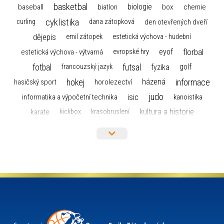
basketbal
biologie
baseball
box
chemie
biatlon
cyklistika
curling
dana zátopková
den otevřených dveří
dějepis
emil zátopek
estetická výchova - hudební
florbal
eyof
estetická výchova - výtvarná
evropské hry
fotbal
futsal
golf
fyzika
francouzský jazyk
hokej
informace
házená
horolezectví
hasičský sport
judo
informatika a výpočetní technika
isic
kanoistika
kultura a historie
karate
kickbox
krasobruslení
maturita
lyžařský výcvikový kurz
lyžování
matematika
moderní gymnastika
mažoretky
nejlepší sportovci
olympijské hry
německý jazyk
občanská nauka
organizace
plavání
olympiáda dětí a mládeže
projekty
pozvánka
požární sport
přednáška
přijímací řízení
ruský jazyk
servisní zpráva
rychlobruslení
snowboarding
soutěže
sportem bavíme ostravu