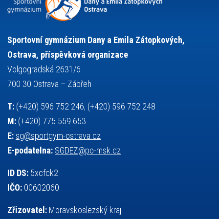
sportovní gymnastika
squash
sportovní lezení
stolní tenis
tanec
tenis
střelba
talentová zkouška
tělesná výchova
událost
teorie sportovní přípravy
Sportovní gymnázium Dany a Emila Zátopkových,
volejbal
výběrové řízení
vysvědčení
vybavení
vzpírání
Ostrava, příspěvková organizace
výuka
všesportovní výcvikový kurz
zeměpis
web
Volgogradská 2631/6
základy společenských věd
zápas řeckořímský
úřední deska
700 30 Ostrava – Zábřeh
český jazyk
školní stravování
T:
(+420) 596 752 246, (+420) 596 752 248
M:
(+420) 775 559 653
E:
sg@sportgym-ostrava.cz
E-podatelna:
SGDEZ@po-msk.cz
ID DS:
5xcfck2
IČO:
00602060
Zřizovatel:
Moravskoslezský kraj