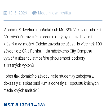
18. 5. 2026
Moderní gymnastika
V sobotu 9. května uspořádal klub MG SSK Vítkovice jubilejní
30. ročník Ostravského poháru, který byl opravdu velmi
krásný a výjimečný. Celého závodu se účastnilo více než 100
závodnic z ČR a Polska. Hala městského City Campusu
vytvořila úžasnou atmosféru plnou emocí, podpory
a krásných výkonů.
I přes tlak domácího závodu naše studentky zabojovaly,
dokázaly si získat publikum a odnesly si i spoustu krásných
medailových umístění.
NST A (2013–14)