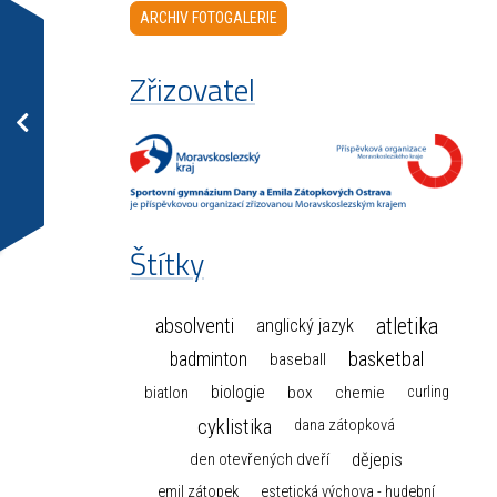
ARCHIV FOTOGALERIE
Zřizovatel
Štítky
atletika
absolventi
anglický jazyk
basketbal
badminton
baseball
biologie
box
chemie
biatlon
curling
cyklistika
dana zátopková
dějepis
den otevřených dveří
emil zátopek
estetická výchova - hudební