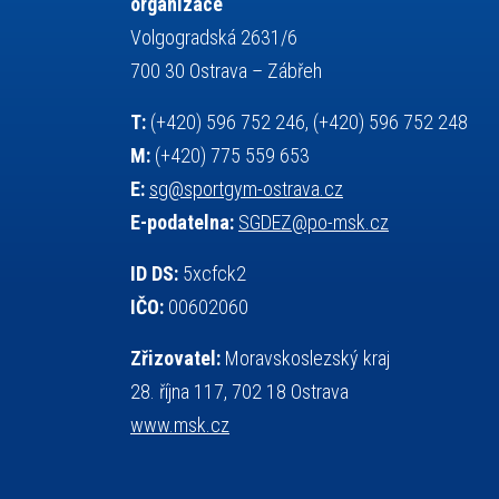
organizace
servisní zpráva
rychlobruslení
Volgogradská 2631/6
snowboarding
soutěže
700 30 Ostrava – Zábřeh
sportem bavíme ostravu
T:
(+420) 596 752 246, (+420) 596 752 248
sportovní gymnastika
sportovní lezení
M:
(+420) 775 559 653
stolní tenis
squash
střelba
E:
sg@sportgym-ostrava.cz
tanec
tenis
talentová zkouška
E-podatelna:
SGDEZ@po-msk.cz
tělesná výchova
teorie sportovní přípravy
událost
volejbal
vysvědčení
vybavení
ID DS:
5xcfck2
výběrové řízení
výuka
vzpírání
IČO:
00602060
všesportovní výcvikový kurz
web
Zřizovatel:
Moravskoslezský kraj
zeměpis
základy společenských věd
28. října 117, 702 18 Ostrava
zápas řeckořímský
úřední deska
www.msk.cz
český jazyk
školní stravování