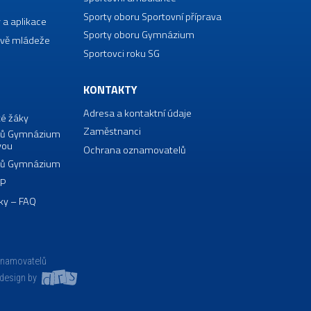
Sporty oboru Sportovní příprava
 a aplikace
Sporty oboru Gymnázium
vě mládeže
Sportovci roku SG
KONTAKTY
Adresa a kontaktní údaje
té žáky
Zaměstnanci
borů Gymnázium
vou
Ochrana oznamovatelů
borů Gymnázium
VP
ky – FAQ
znamovatelů
design by