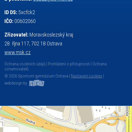
ID DS:
5xcfck2
IČO:
00602060
Zřizovatel:
Moravskoslezský kraj
28. října 117, 702 18 Ostrava
www.msk.cz
Ochrana osobních údajů
Prohlášení o přístupnosti
Ochrana
oznamovatelů
© 2026 Sportovní gymnázium Ostrava |
Nastavení cookies
|
webdesign by