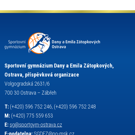
olympijské hry
německý jazyk
občanská nauka
organizace
plavání
olympiáda dětí a mládeže
projekty
pozvánka
požární sport
přednáška
přijímací řízení
ruský jazyk
servisní zpráva
rychlobruslení
snowboarding
soutěže
sportem bavíme ostravu
sportovní gymnastika
squash
sportovní lezení
stolní tenis
tanec
tenis
střelba
talentová zkouška
tělesná výchova
událost
teorie sportovní přípravy
Sportovní gymnázium Dany a Emila Zátopkových,
volejbal
výběrové řízení
vysvědčení
vybavení
vzpírání
Ostrava, příspěvková organizace
výuka
všesportovní výcvikový kurz
zeměpis
web
Volgogradská 2631/6
základy společenských věd
zápas řeckořímský
úřední deska
700 30 Ostrava – Zábřeh
český jazyk
školní stravování
T:
(+420) 596 752 246, (+420) 596 752 248
M:
(+420) 775 559 653
E:
sg@sportgym-ostrava.cz
E-podatelna:
SGDEZ@po-msk.cz