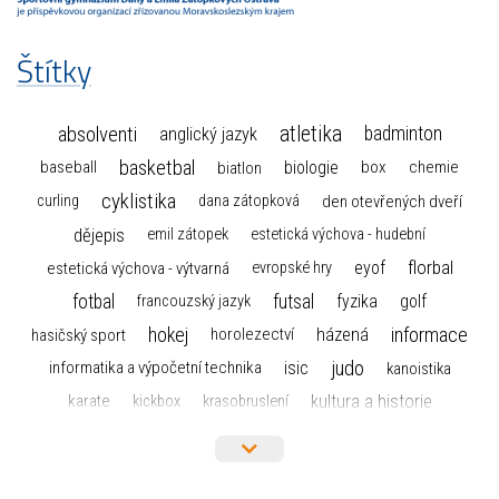
Štítky
atletika
absolventi
badminton
anglický jazyk
basketbal
biologie
baseball
box
chemie
biatlon
cyklistika
curling
dana zátopková
den otevřených dveří
dějepis
emil zátopek
estetická výchova - hudební
florbal
eyof
estetická výchova - výtvarná
evropské hry
fotbal
futsal
golf
fyzika
francouzský jazyk
hokej
informace
házená
horolezectví
hasičský sport
judo
informatika a výpočetní technika
isic
kanoistika
kultura a historie
karate
kickbox
krasobruslení
maturita
lyžařský výcvikový kurz
lyžování
matematika
moderní gymnastika
mažoretky
nejlepší sportovci