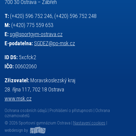
základy společenských věd
zápas řeckořímský
úřední deska
700 30 Ostrava – Zábřeh
český jazyk
školní stravování
T:
(+420) 596 752 246, (+420) 596 752 248
M:
(+420) 775 559 653
E:
sg@sportgym-ostrava.cz
E-podatelna:
SGDEZ@po-msk.cz
ID DS:
5xcfck2
IČO:
00602060
Zřizovatel:
Moravskoslezský kraj
28. října 117, 702 18 Ostrava
www.msk.cz
Ochrana osobních údajů
Prohlášení o přístupnosti
Ochrana
oznamovatelů
© 2026 Sportovní gymnázium Ostrava |
Nastavení cookies
|
webdesign by