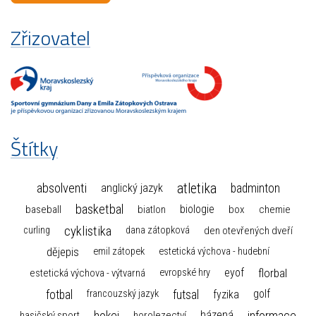
Zřizovatel
Štítky
atletika
absolventi
badminton
anglický jazyk
basketbal
biologie
baseball
box
chemie
biatlon
cyklistika
curling
dana zátopková
den otevřených dveří
dějepis
emil zátopek
estetická výchova - hudební
florbal
eyof
estetická výchova - výtvarná
evropské hry
fotbal
futsal
golf
fyzika
francouzský jazyk
hokej
informace
házená
horolezectví
hasičský sport