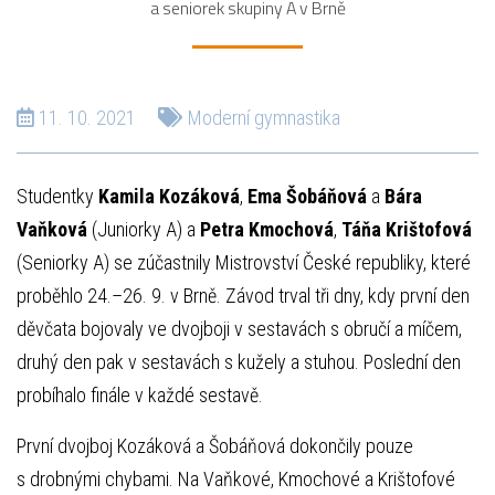
a seniorek skupiny A v Brně
11. 10. 2021
Moderní gymnastika
Studentky
Kamila Kozáková
,
Ema Šobáňová
a
Bára
Vaňková
(Juniorky A) a
Petra Kmochová
,
Táňa Krištofová
(Seniorky A) se zúčastnily Mistrovství České republiky, které
proběhlo 24.–26. 9. v Brně. Závod trval tři dny, kdy první den
děvčata bojovaly ve dvojboji v sestavách s obručí a míčem,
druhý den pak v sestavách s kužely a stuhou. Poslední den
probíhalo finále v každé sestavě.
První dvojboj Kozáková a Šobáňová dokončily pouze
s drobnými chybami. Na Vaňkové, Kmochové a Krištofové