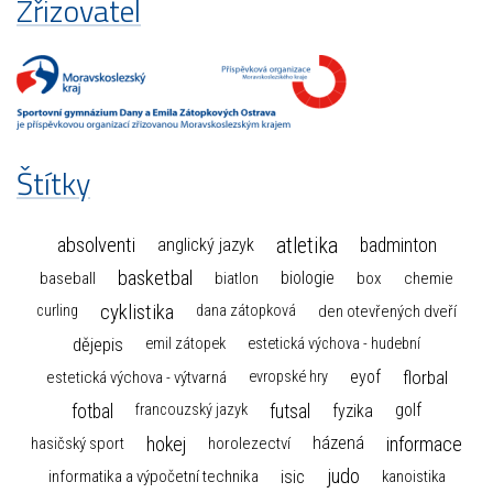
Zřizovatel
Štítky
atletika
absolventi
badminton
anglický jazyk
basketbal
biologie
baseball
box
chemie
biatlon
cyklistika
curling
dana zátopková
den otevřených dveří
dějepis
emil zátopek
estetická výchova - hudební
florbal
eyof
estetická výchova - výtvarná
evropské hry
fotbal
futsal
golf
fyzika
francouzský jazyk
hokej
informace
házená
horolezectví
hasičský sport
judo
informatika a výpočetní technika
isic
kanoistika