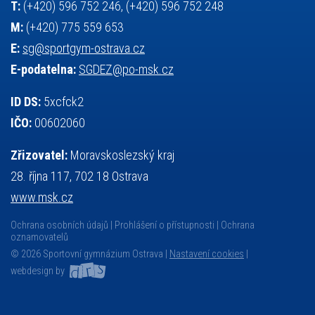
T:
(+420) 596 752 246, (+420) 596 752 248
M:
(+420) 775 559 653
E:
sg@sportgym-ostrava.cz
E-podatelna:
SGDEZ@po-msk.cz
ID DS:
5xcfck2
IČO:
00602060
Zřizovatel:
Moravskoslezský kraj
28. října 117, 702 18 Ostrava
www.msk.cz
Ochrana osobních údajů
Prohlášení o přístupnosti
Ochrana
oznamovatelů
© 2026 Sportovní gymnázium Ostrava |
Nastavení cookies
|
webdesign by