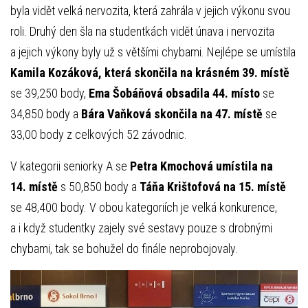
byla vidět velká nervozita, která zahrála v jejich výkonu svou
roli. Druhý den šla na studentkách vidět únava i nervozita
a jejich výkony byly už s většími chybami. Nejlépe se umístila
Kamila Kozáková, která skončila na krásném 39. místě
se 39,250 body,
Ema Šobáňová obsadila 44. místo
se
34,850 body a
Bára Vaňková skončila na 47. místě
se
33,00 body z celkových 52 závodnic.
V kategorii seniorky A se
Petra Kmochová umístila na
14. místě
s 50,850 body a
Táňa Krištofová na 15. místě
se 48,400 body. V obou kategoriích je velká konkurence,
a i když studentky zajely své sestavy pouze s drobnými
chybami, tak se bohužel do finále neprobojovaly.