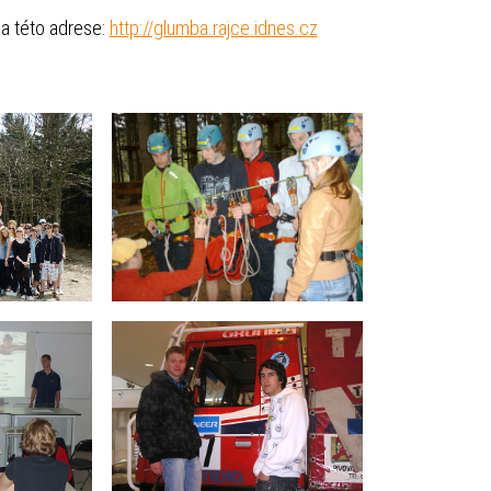
a této adrese:
http://glumba.rajce.idnes.cz