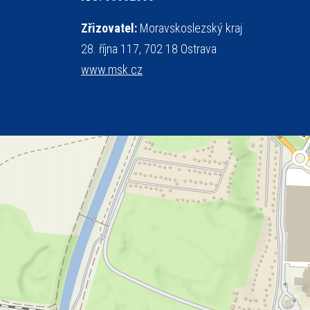
Zřizovatel:
Moravskoslezský kraj
28. října 117, 702 18 Ostrava
www.msk.cz