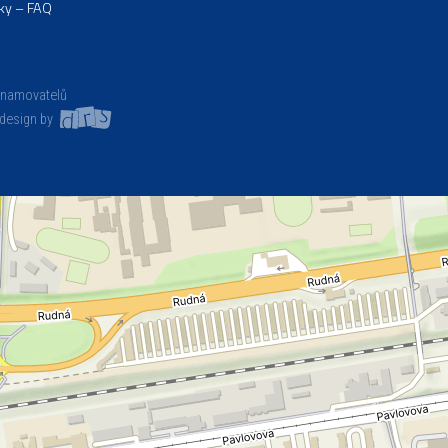
ky – FAQ
znamovatelů
design by