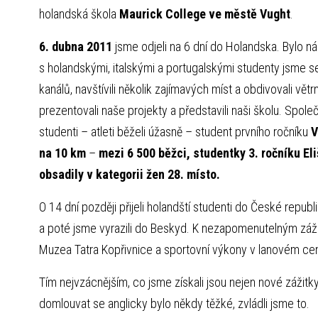
holandská škola
Maurick College ve městě Vught
.
6. dubna 2011
jsme odjeli na 6 dní do Holandska. Bylo n
s holandskými, italskými a portugalskými studenty jsme s
kanálů, navštívili několik zajímavých míst a obdivovali větr
prezentovali naše projekty a představili naši školu. Spol
studenti – atleti běželi úžasně – student prvního ročníku
V
na 10 km
–
mezi 6 500 běžci, studentky 3. ročníku E
obsadily v kategorii žen 28. místo.
O 14 dní později přijeli holandští studenti do České republ
a poté jsme vyrazili do Beskyd. K nezapomenutelným zážit
Muzea Tatra Kopřivnice a sportovní výkony v lanovém cen
Tím nejvzácnějším, co jsme získali jsou nejen nové zážitky 
domlouvat se anglicky bylo někdy těžké, zvládli jsme to.