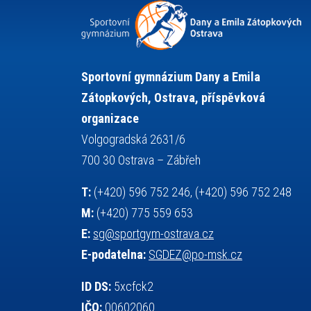
stolní tenis
squash
střelba
tanec
tenis
talentová zkouška
tělesná výchova
teorie sportovní přípravy
událost
volejbal
vysvědčení
vybavení
Sportovní gymnázium Dany a Emila
výběrové řízení
výuka
vzpírání
Zátopkových, Ostrava, příspěvková
všesportovní výcvikový kurz
web
organizace
zeměpis
základy společenských věd
Volgogradská 2631/6
zápas řeckořímský
úřední deska
700 30 Ostrava – Zábřeh
český jazyk
školní stravování
T:
(+420) 596 752 246, (+420) 596 752 248
M:
(+420) 775 559 653
E:
sg@sportgym-ostrava.cz
E-podatelna:
SGDEZ@po-msk.cz
ID DS:
5xcfck2
IČO:
00602060