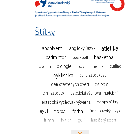
Štítky
atletika
absolventi
anglický jazyk
basketbal
badminton
baseball
biologie
box
chemie
biatlon
curling
cyklistika
dana zátopková
dějepis
den otevřených dveří
emil zátopek
estetická výchova - hudební
estetická výchova - výtvarná
evropské hry
florbal
fotbal
eyof
francouzský jazyk
futsal
golf
fyzika
hasičský sport
hokej
házená
horolezectví