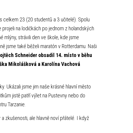
ás celkem 23 (20 studentů a 3 učitelé). Spolu
e projeli na lodičkách po jednom z holandských
né mlýny, strávili den ve škole, kde jsme
ečně jsme také běželi maratón v Rotterdamu. Naši
ojtěch Schneider obsadil 14. místo v běhu
liška Mikolášková a Karolína Vachová
iky. Ukázali jsme jim naše krásné hlavní město
kům jistě patří výlet na Pustevny nebo do
tru Tarzanie.
a zkušenosti, ale hlavně noví přátelé. I když