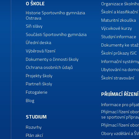
O ŠKOLE
Organizace školníh
Školní a klasifikační
Historie Sportovního gymnázia
Ostrava
Maturitní zkouška
Síň slávy
Výcvikové kurzy
Součásti Sportovního gymnázia
Studijní informace
Úřední deska
Dokumenty ke staž
Výběrová řízení
Školní průkazy ISIC
Dokumenty o činnosti školy
Informační systémy
Ochrana osobních údajů
Ubytování na domo
Projekty školy
Školní stravování
Partneři školy
Fotogalerie
PŘIJÍMACÍ ŘÍZENÍ
Blog
Informace pro přija
Přijímací řízení o
STUDIUM
se sportovní přípra
Přijímací řízení o
Rozvrhy
Obory vzdělání a Š
Plán akcí