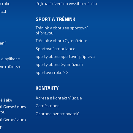
o roku
Přijímací řízení do vyššího ročníku
 řád
SPORT A TRÉNINK
Trénink v oboru se sportovní
přípravou
Trénink v oboru Gymnázium
ení
Sportovní ambulance
Sporty oboru Sportovní příprava
 a aplikace
Sporty oboru Gymnázium
vě mládeže
Sportovci roku SG
KONTAKTY
Adresa a kontaktní údaje
té žáky
Zaměstnanci
borů Gymnázium
vou
Ochrana oznamovatelů
borů Gymnázium
VP