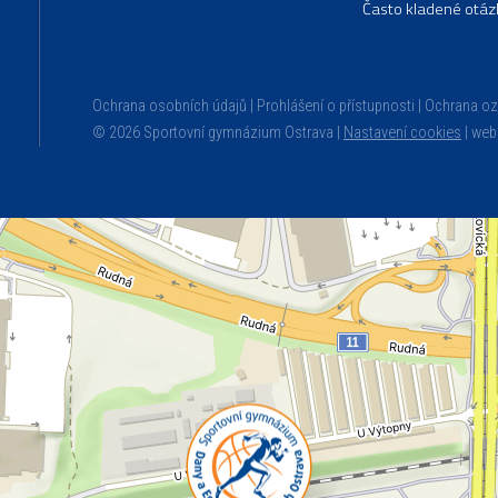
Často kladené otáz
Ochrana osobních údajů
Prohlášení o přístupnosti
Ochrana o
© 2026 Sportovní gymnázium Ostrava |
Nastavení cookies
|
web