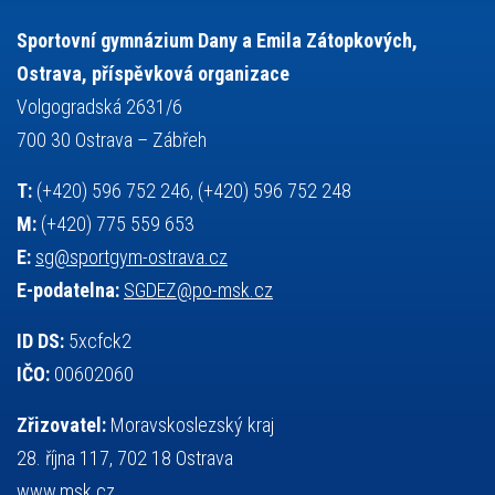
stolní tenis
tanec
tenis
střelba
talentová zkouška
tělesná výchova
událost
teorie sportovní přípravy
Sportovní gymnázium Dany a Emila Zátopkových,
volejbal
výběrové řízení
vysvědčení
vybavení
vzpírání
Ostrava, příspěvková organizace
výuka
všesportovní výcvikový kurz
zeměpis
web
Volgogradská 2631/6
základy společenských věd
zápas řeckořímský
úřední deska
700 30 Ostrava – Zábřeh
český jazyk
školní stravování
T:
(+420) 596 752 246, (+420) 596 752 248
M:
(+420) 775 559 653
E:
sg@sportgym-ostrava.cz
E-podatelna:
SGDEZ@po-msk.cz
ID DS:
5xcfck2
IČO:
00602060
Zřizovatel:
Moravskoslezský kraj
28. října 117, 702 18 Ostrava
www.msk.cz