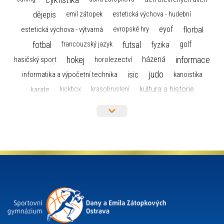
dějepis
emil zátopek
estetická výchova - hudební
florbal
eyof
estetická výchova - výtvarná
evropské hry
fotbal
futsal
golf
fyzika
francouzský jazyk
hokej
informace
házená
horolezectví
hasičský sport
judo
informatika a výpočetní technika
isic
kanoistika
kultura a historie
karate
kickbox
krasobruslení
maturita
lyžařský výcvikový kurz
lyžování
matematika
moderní gymnastika
mažoretky
nejlepší sportovci
olympijské hry
německý jazyk
občanská nauka
organizace
plavání
olympiáda dětí a mládeže
projekty
pozvánka
požární sport
přednáška
přijímací řízení
ruský jazyk
servisní zpráva
rychlobruslení
snowboarding
soutěže
sportem bavíme ostravu
sportovní gymnastika
squash
sportovní lezení