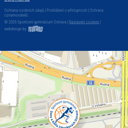
Ochrana osobních údajů
Prohlášení o přístupnosti
Ochrana
oznamovatelů
© 2026 Sportovní gymnázium Ostrava |
Nastavení cookies
|
webdesign by