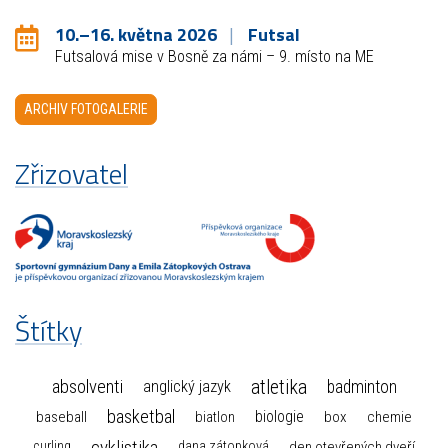
10.–16. května 2026
Futsal
Futsalová mise v Bosně za námi – 9. místo na ME
ARCHIV FOTOGALERIE
Zřizovatel
Štítky
atletika
absolventi
badminton
anglický jazyk
basketbal
biologie
baseball
box
chemie
biatlon
cyklistika
curling
dana zátopková
den otevřených dveří