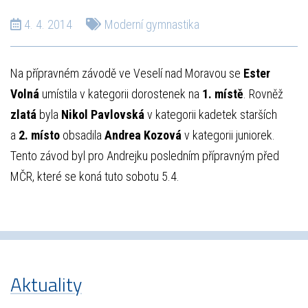
4. 4. 2014
Moderní gymnastika
Na přípravném závodě ve Veselí nad Moravou se
Ester
Volná
umístila v kategorii dorostenek na
1. místě
. Rovněž
zlatá
byla
Nikol Pavlovská
v kategorii kadetek starších
a
2. místo
obsadila
Andrea Kozová
v kategorii juniorek.
Tento závod byl pro Andrejku posledním přípravným před
MČR, které se koná tuto sobotu 5.4.
Aktuality