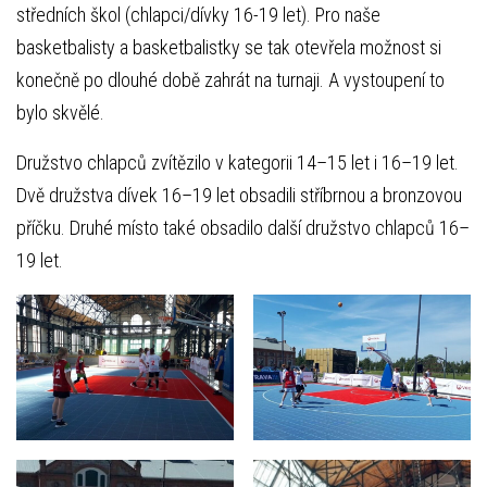
středních škol (chlapci/dívky 16-19 let). Pro naše
basketbalisty a basketbalistky se tak otevřela možnost si
konečně po dlouhé době zahrát na turnaji. A vystoupení to
bylo skvělé.
Družstvo chlapců zvítězilo v kategorii 14–15 let i 16–19 let.
Dvě družstva dívek 16–19 let obsadili stříbrnou a bronzovou
příčku. Druhé místo také obsadilo další družstvo chlapců 16–
19 let.