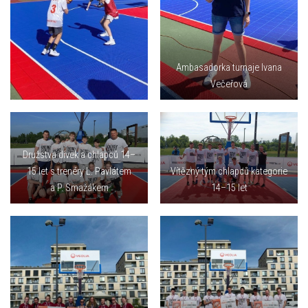
Ambasadorka turnaje Ivana
Večeřová
Družstva dívek a chlapců 14–
15 let s trenéry L. Pavlátem
Vítězný tým chlapců kategorie
a P. Smažákem
14–15 let