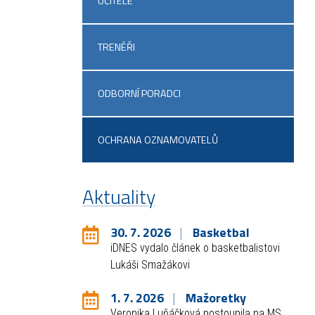
UČITELÉ
TRENÉŘI
ODBORNÍ PORADCI
OCHRANA OZNAMOVATELŮ
Aktuality
30. 7. 2026
Basketbal
iDNES vydalo článek o basketbalistovi
Lukáši Smažákovi
1. 7. 2026
Mažoretky
Veronika Luňáčková postoupila na MS