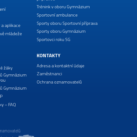
Trénink v oboru Gymnázium
ení
Sportovní ambulance
Sporty oboru Sportovní příprava
 a aplikace
Sporty oboru Gymnázium
vě mládeže
Sportovci roku SG
KONTAKTY
Adresa a kontaktní údaje
té žáky
Zaměstnanci
borů Gymnázium
vou
Ochrana oznamovatelů
borů Gymnázium
VP
ky – FAQ
znamovatelů