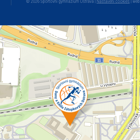
© 2026 Sportovní gymnázium Ostrava |
Nastavení cookies
|
web