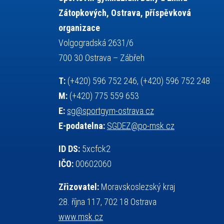
projekty
požární sport
přednáška
Zátopkových, Ostrava, příspěvková
přijímací řízení
ruský jazyk
organizace
servisní zpráva
rychlobruslení
Volgogradská 2631/6
snowboarding
soutěže
700 30 Ostrava – Zábřeh
sportem bavíme ostravu
T:
(+420) 596 752 246, (+420) 596 752 248
sportovní gymnastika
sportovní lezení
M:
(+420) 775 559 653
stolní tenis
squash
střelba
E:
sg@sportgym-ostrava.cz
tanec
tenis
talentová zkouška
E-podatelna:
SGDEZ@po-msk.cz
tělesná výchova
teorie sportovní přípravy
událost
volejbal
vysvědčení
vybavení
ID DS:
5xcfck2
výběrové řízení
výuka
vzpírání
IČO:
00602060
všesportovní výcvikový kurz
web
Zřizovatel:
Moravskoslezský kraj
zeměpis
základy společenských věd
28. října 117, 702 18 Ostrava
zápas řeckořímský
úřední deska
www.msk.cz
český jazyk
školní stravování