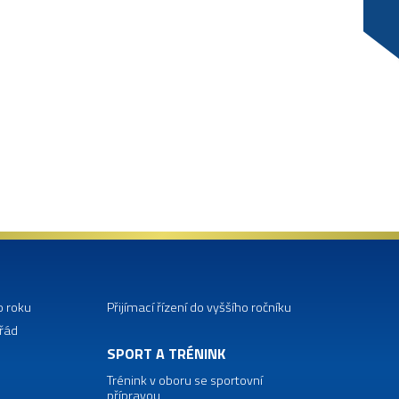
o roku
Přijímací řízení do vyššího ročníku
 řád
SPORT A TRÉNINK
Trénink v oboru se sportovní
přípravou