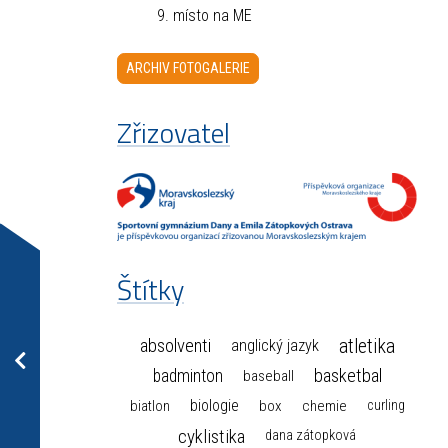
9. místo na ME
ARCHIV FOTOGALERIE
Zřizovatel
Štítky
atletika
absolventi
anglický jazyk
basketbal
badminton
baseball
biologie
box
chemie
biatlon
curling
cyklistika
dana zátopková