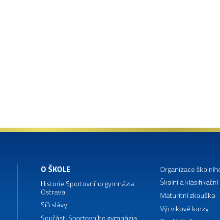
O ŠKOLE
Organizace školníh
Školní a klasifikační
Historie Sportovního gymnázia
Ostrava
Maturitní zkouška
Síň slávy
Výcvikové kurzy
Součásti Sportovního gymnázia