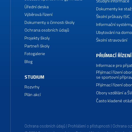
Studijní informace
Úřední deska
Dokumenty ke staž
Výběrová řízení
Školní průkazy ISIC
Dokumenty o činnosti školy
Informační systémy
Ochrana osobních údajů
Ubytování na domo
Projekty školy
Školní stravování
Partneři školy
Fotogalerie
PŘIJÍMACÍ ŘÍZENÍ
Blog
Informace pro přija
Přijímací řízení o
STUDIUM
se sportovní přípra
Přijímací řízení o
Rozvrhy
Obory vzdělání a Š
Plán akcí
Často kladené otáz
Ochrana osobních údajů
Prohlášení o přístupnosti
Ochrana o