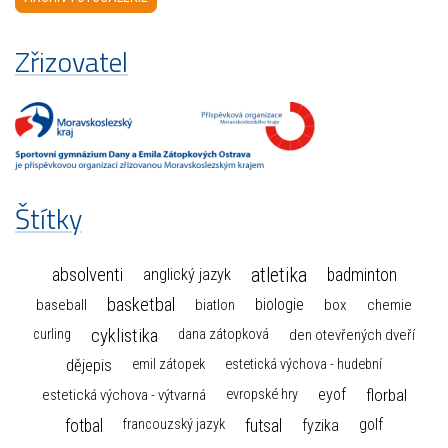
Zřizovatel
Štítky
atletika
absolventi
badminton
anglický jazyk
basketbal
biologie
baseball
box
chemie
biatlon
cyklistika
curling
dana zátopková
den otevřených dveří
dějepis
emil zátopek
estetická výchova - hudební
florbal
eyof
estetická výchova - výtvarná
evropské hry
fotbal
futsal
golf
fyzika
francouzský jazyk