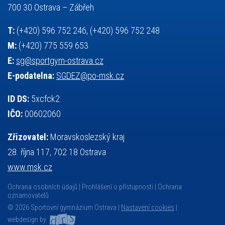
základy společenských věd
zápas řeckořímský
úřední deska
700 30 Ostrava – Zábřeh
český jazyk
školní stravování
T:
(+420) 596 752 246, (+420) 596 752 248
M:
(+420) 775 559 653
E:
sg@sportgym-ostrava.cz
E-podatelna:
SGDEZ@po-msk.cz
ID DS:
5xcfck2
IČO:
00602060
Zřizovatel:
Moravskoslezský kraj
28. října 117, 702 18 Ostrava
www.msk.cz
Ochrana osobních údajů
Prohlášení o přístupnosti
Ochrana
oznamovatelů
© 2026 Sportovní gymnázium Ostrava |
Nastavení cookies
|
webdesign by