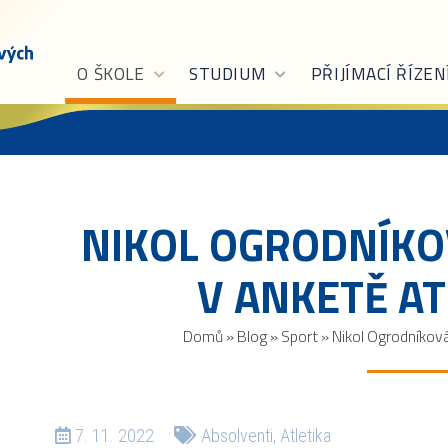
O ŠKOLE
STUDIUM
PŘIJÍMACÍ ŘÍZEN
NIKOL OGRODNÍKO
V ANKETĚ A
Domů
»
Blog
»
Sport
»
Nikol Ogrodníková
7. 11. 2022
Absolventi
,
Atletika