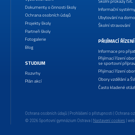
Školní průkazy ISIC
Dokumenty o činnosti školy
Informační systémy
Ochrana osobních údajů
Ubytování na domo
Projekty školy
Školní stravování
Partneři školy
Fotogalerie
PŘIJÍMACÍ ŘÍZENÍ
Blog
Informace pro přija
Přijímací řízení o
STUDIUM
se sportovní přípra
Přijímací řízení o
Rozvrhy
Obory vzdělání a Š
Plán akcí
Často kladené otáz
Ochrana osobních údajů
Prohlášení o přístupnosti
Ochrana o
© 2026 Sportovní gymnázium Ostrava |
Nastavení cookies
|
web