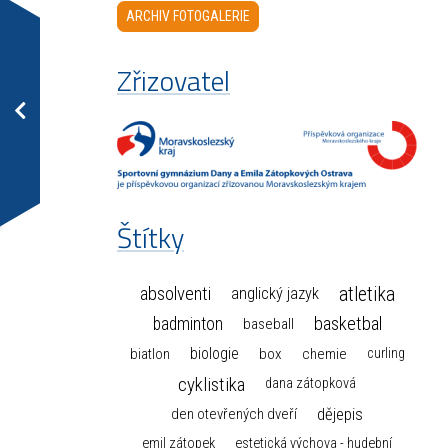
ARCHIV FOTOGALERIE
Zřizovatel
Štítky
atletika
absolventi
anglický jazyk
basketbal
badminton
baseball
biologie
box
chemie
biatlon
curling
cyklistika
dana zátopková
dějepis
den otevřených dveří
emil zátopek
estetická výchova - hudební