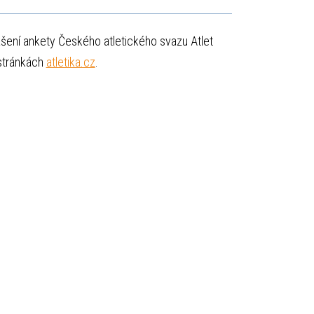
lášení ankety Českého atletického svazu Atlet
 stránkách
atletika.cz
.