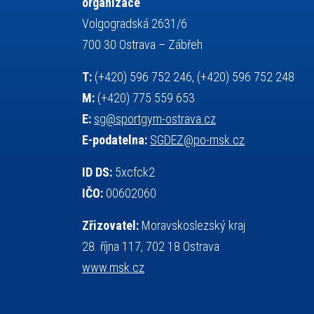
organizace
servisní zpráva
rychlobruslení
Volgogradská 2631/6
snowboarding
soutěže
700 30 Ostrava – Zábřeh
sportem bavíme ostravu
T:
(+420) 596 752 246, (+420) 596 752 248
sportovní gymnastika
sportovní lezení
M:
(+420) 775 559 653
stolní tenis
squash
střelba
E:
sg@sportgym-ostrava.cz
tanec
tenis
talentová zkouška
E-podatelna:
SGDEZ@po-msk.cz
tělesná výchova
teorie sportovní přípravy
událost
volejbal
vysvědčení
vybavení
ID DS:
5xcfck2
výběrové řízení
výuka
vzpírání
IČO:
00602060
všesportovní výcvikový kurz
web
Zřizovatel:
Moravskoslezský kraj
zeměpis
základy společenských věd
28. října 117, 702 18 Ostrava
zápas řeckořímský
úřední deska
www.msk.cz
český jazyk
školní stravování