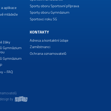
Sporty oboru Sportovní příprava
 a aplikace
Sporty oboru Gymnázium
vě mládeže
Sportovci roku SG
KONTAKTY
Adresa a kontaktní údaje
té žáky
Zaměstnanci
borů Gymnázium
vou
Ochrana oznamovatelů
borů Gymnázium
VP
ky – FAQ
znamovatelů
design by