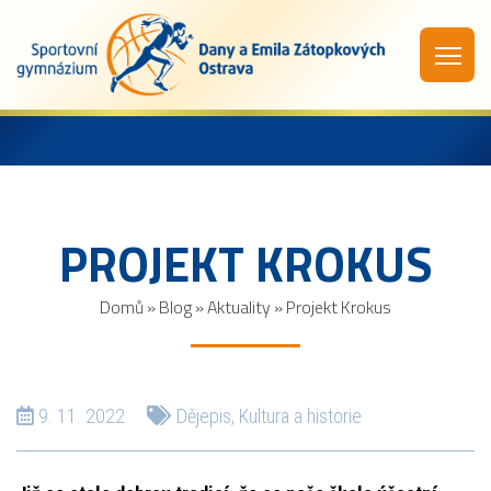
PROJEKT KROKUS
Domů
»
Blog
»
Aktuality
»
Projekt Krokus
9. 11. 2022
Dějepis
,
Kultura a historie