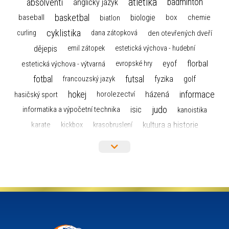
atletika
absolventi
badminton
anglický jazyk
basketbal
biologie
baseball
box
chemie
biatlon
cyklistika
curling
dana zátopková
den otevřených dveří
dějepis
emil zátopek
estetická výchova - hudební
florbal
eyof
estetická výchova - výtvarná
evropské hry
fotbal
futsal
golf
fyzika
francouzský jazyk
hokej
informace
házená
horolezectví
hasičský sport
judo
informatika a výpočetní technika
isic
kanoistika
kultura a historie
karate
kickbox
krasobruslení
maturita
lyžařský výcvikový kurz
lyžování
matematika
moderní gymnastika
mažoretky
nejlepší sportovci
olympijské hry
německý jazyk
občanská nauka
organizace
plavání
olympiáda dětí a mládeže
projekty
pozvánka
požární sport
přednáška
přijímací řízení
ruský jazyk
servisní zpráva
rychlobruslení