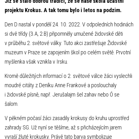
Již se stalo dobrou tradicí, že se naše škola účastní
projektu Krokus. A tak tomu bylo i letos na podzim.
Den D nastal v pondělí 24. 10. 2022. V odpoledních hodinách
si dvě třídy (3.A, 2.B) připomněly umučené židovské děti
v průběhu 2. světové války. Tuto akci zastřešuje Židovské
muzeum v Praze se zapojením škol po celém světě. Prvotní
myšlenka však vznikla v Irsku.
Kromě důležitých informací o 2. světové válce žáci vyslechli
moudré citáty z Deníku Anne Frankové a poslouchaly
i židovské písně, např. Jerušalajm šel zahav nebo Ó se
šalom.
V pěkném počasí žáci zasadily krokusy do kruhu uprostřed
zahrady SG. Už nyní se těšíme, až s přicházejícím jarem
vyraší žluté krokusky. Právě tato barva symbolizuje