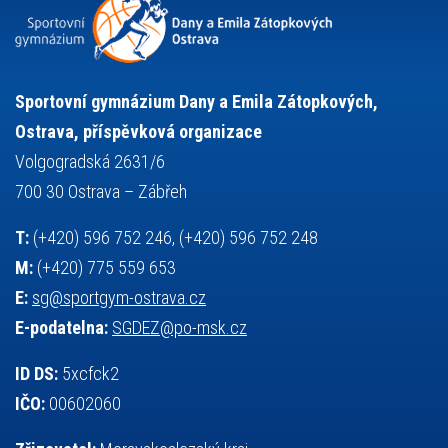
snowboarding
soutěže
sportem bavíme ostravu
sportovní gymnastika
squash
sportovní lezení
stolní tenis
tanec
tenis
střelba
talentová zkouška
tělesná výchova
událost
teorie sportovní přípravy
Sportovní gymnázium Dany a Emila Zátopkových,
volejbal
výběrové řízení
vysvědčení
vybavení
vzpírání
Ostrava, příspěvková organizace
výuka
všesportovní výcvikový kurz
zeměpis
web
Volgogradská 2631/6
základy společenských věd
zápas řeckořímský
úřední deska
700 30 Ostrava – Zábřeh
český jazyk
školní stravování
T:
(+420) 596 752 246, (+420) 596 752 248
M:
(+420) 775 559 653
E:
sg@sportgym-ostrava.cz
E-podatelna:
SGDEZ@po-msk.cz
ID DS:
5xcfck2
IČO:
00602060