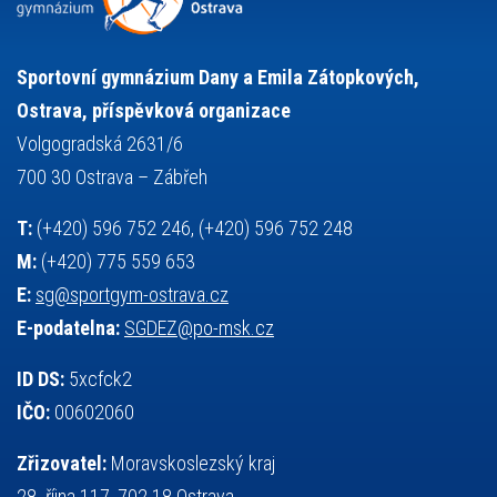
sportovní gymnastika
squash
sportovní lezení
stolní tenis
tanec
tenis
střelba
talentová zkouška
tělesná výchova
událost
teorie sportovní přípravy
Sportovní gymnázium Dany a Emila Zátopkových,
volejbal
výběrové řízení
vysvědčení
vybavení
vzpírání
Ostrava, příspěvková organizace
výuka
všesportovní výcvikový kurz
zeměpis
web
Volgogradská 2631/6
základy společenských věd
zápas řeckořímský
úřední deska
700 30 Ostrava – Zábřeh
český jazyk
školní stravování
T:
(+420) 596 752 246, (+420) 596 752 248
M:
(+420) 775 559 653
E:
sg@sportgym-ostrava.cz
E-podatelna:
SGDEZ@po-msk.cz
ID DS:
5xcfck2
IČO:
00602060
Zřizovatel:
Moravskoslezský kraj
28. října 117, 702 18 Ostrava