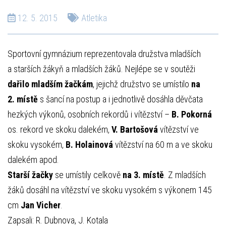
12. 5. 2015
Atletika
Sportovní gymnázium reprezentovala družstva mladších
a starších žákyň a mladších žáků. Nejlépe se v soutěži
dařilo mladším žačkám
, jejichž družstvo se umístilo
na
2. místě
s šancí na postup a i jednotlivě dosáhla děvčata
hezkých výkonů, osobních rekordů i vítězství –
B. Pokorná
os. rekord ve skoku dalekém,
V. Bartošová
vítězství ve
skoku vysokém,
B. Holainová
vítězství na 60 m a ve skoku
dalekém apod.
Starší žačky
se umístily celkově
na 3. místě
. Z mladších
žáků dosáhl na vítězství ve skoku vysokém s výkonem 145
cm
Jan Vicher
.
Zapsali: R. Dubnova, J. Kotala