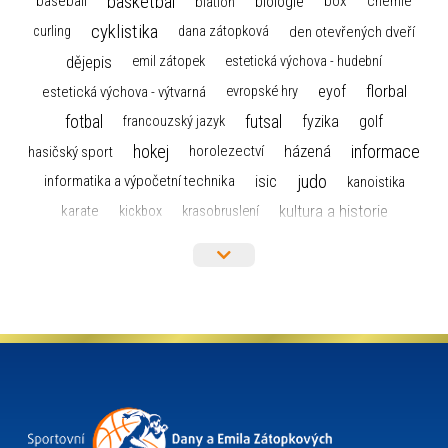
basketbal
biologie
baseball
box
chemie
biatlon
cyklistika
curling
dana zátopková
den otevřených dveří
dějepis
emil zátopek
estetická výchova - hudební
florbal
eyof
estetická výchova - výtvarná
evropské hry
fotbal
futsal
golf
fyzika
francouzský jazyk
hokej
informace
házená
horolezectví
hasičský sport
judo
informatika a výpočetní technika
isic
kanoistika
kultura a historie
karate
kickbox
krasobruslení
maturita
lyžařský výcvikový kurz
lyžování
matematika
moderní gymnastika
mažoretky
nejlepší sportovci
olympijské hry
německý jazyk
občanská nauka
organizace
plavání
olympiáda dětí a mládeže
projekty
pozvánka
požární sport
přednáška
přijímací řízení
ruský jazyk
servisní zpráva
rychlobruslení
snowboarding
soutěže
sportem bavíme ostravu